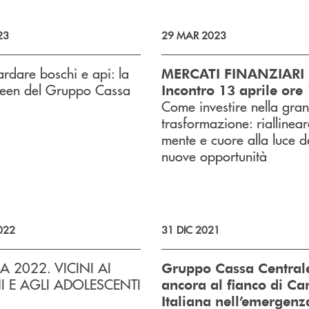
23
29 MAR 2023
rdare boschi e api: la
MERCATI FINANZIARI 
reen del Gruppo Cassa
Incontro 13 aprile ore
Come investire nella gra
trasformazione: riallinear
mente e cuore alla luce d
nuove opportunità
022
31 DIC 2021
 2022. VICINI AI
Gruppo Cassa Central
I E AGLI ADOLESCENTI
ancora al fianco di Car
Italiana nell’emergenz