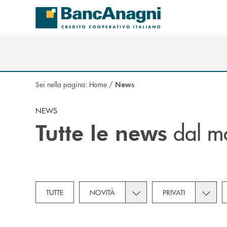
Salta al contenuto principale
Sei nella pagina:
Home
/
News
NEWS
dal m
Tutte le news
Toggle subcategories dropd
Toggle 
TUTTE
NOVITÀ
PRIVATI