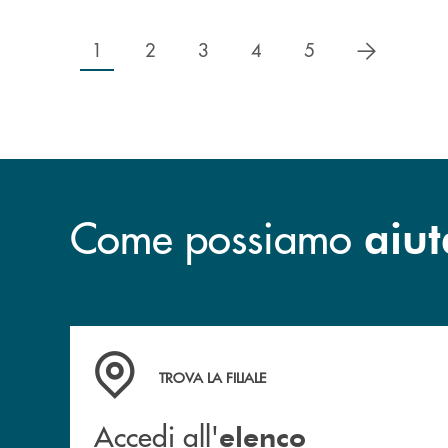
successiv
1
2
3
4
5
Come possiamo
aiut
Accedi all' elenco completo delle filiali
TROVA LA FILIALE
Accedi all'
elenco