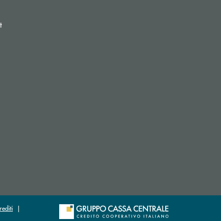
(si apre l’app di posta elettronica)
t
re l’app di posta elettronica)
rediti
|