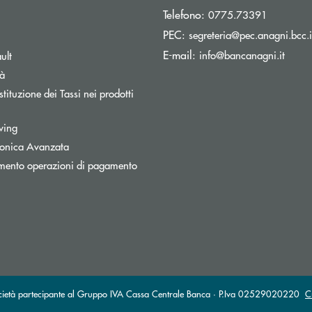
Telefono:
0775.73391
PEC:
segreteria@pec.anagni.bcc.i
pre una nuova finestra
(si ap
E-mail:
info@bancanagni.it
ult
tà
tituzione dei Tassi nei prodotti
wing
tronica Avanzata
mento operazioni di pagamento
cietà partecipante al Gruppo IVA Cassa Centrale Banca · P.Iva 02529020220
C