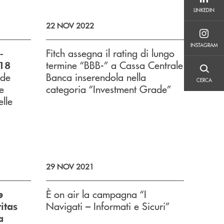
LINKEDIN
LINKEDIN
22 NOV 2022
INSTAGRAM
INSTAGRAM
Fitch assegna il rating di lungo
-
termine “BBB-” a Cassa Centrale
 18
CERCA
nde
Banca inserendola nella
CERCA
e
categoria “Investment Grade”
elle
29 NOV 2021
È on air la campagna “I
e
Navigati – Informati e Sicuri”
itas
a