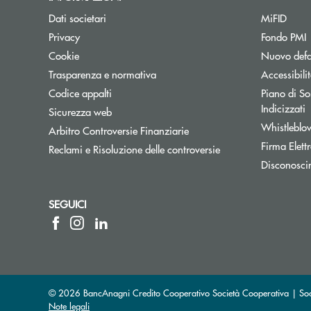
Dati societari
MiFID
A
Privacy
Fondo PMI
Cookie
Nuovo defa
Apre una nuova finestra
Trasparenza e normativa
Accessibili
Codice appalti
Piano di Sos
Indicizzati
Sicurezza web
Whistleblo
Apre una nuova finestra
Arbitro Controversie Finanziarie
Firma Elet
Reclami e Risoluzione delle controversie
Disconosci
SEGUICI
© 2026 BancAnagni Credito Cooperativo Società Cooperativa | So
Note legali