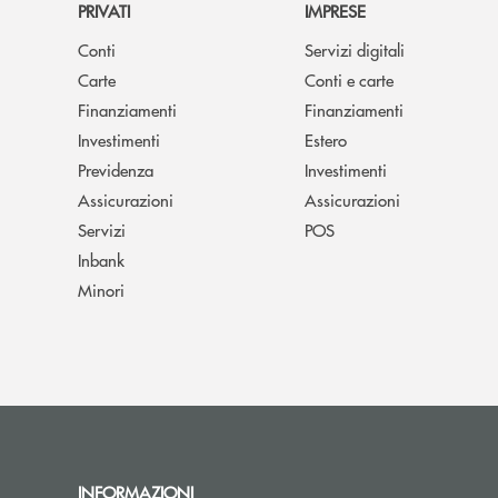
PRIVATI
IMPRESE
Conti
Servizi digitali
Carte
Conti e carte
Finanziamenti
Finanziamenti
Investimenti
Estero
Previdenza
Investimenti
Assicurazioni
Assicurazioni
Servizi
POS
Inbank
Minori
INFORMAZIONI