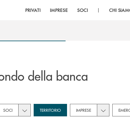
|
PRIVATI
IMPRESE
SOCI
CHI SIA
ondo della banca
own for Novità
subcategories dropdown for Privati
Toggle subcategories dropdown for Soci
Toggle subcate
SOCI
TERRITORIO
IMPRESE
EMER