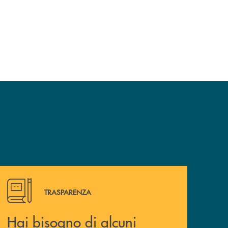
Hai bisogno di alcuni documenti ? Vai alla pagina della 
TRASPARENZA
Hai bisogno di alcuni