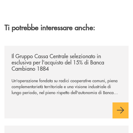
Ti potrebbe interessare anche:
/news/il-gruppo-cassa-centrale-selezionato-in-esclusiva-per-lacquisto
Il Gruppo Cassa Centrale selezionato in
esclusiva per l'acquisto del 15% di Banca
Cambiano 1884
Un'operazione fondata su radici cooperative comuni, piena
complementarietà territoriale e una visione industriale di
lungo periodo, nel pieno rispetto dell'autonomia di Banca
Cambiano. Nei prossimi giorni verrà avviato il periodo di
negoziazione esclusiva per la finalizzazione dell’operazione.
/news/al-via-la-promozione-taglia-la-rata-di-prestipay-il-prestito-perso