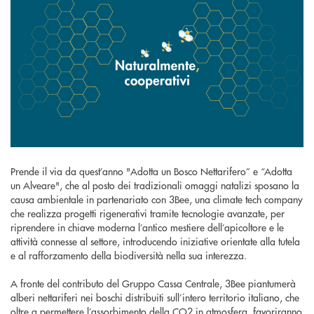
Prende il via da quest’anno "Adotta un Bosco Nettarifero” e “Adotta
un Alveare", che al posto dei tradizionali omaggi natalizi sposano la
causa ambientale in partenariato con 3Bee, una climate tech company
che realizza progetti rigenerativi tramite tecnologie avanzate, per
riprendere in chiave moderna l’antico mestiere dell’apicoltore e le
attività connesse al settore, introducendo iniziative orientate alla tutela
e al rafforzamento della biodiversità nella sua interezza.
A fronte del contributo del Gruppo Cassa Centrale, 3Bee piantumerà
alberi nettariferi nei boschi distribuiti sull’intero territorio italiano, che
oltre a permettere l’assorbimento della CO2 in atmosfera, favoriranno