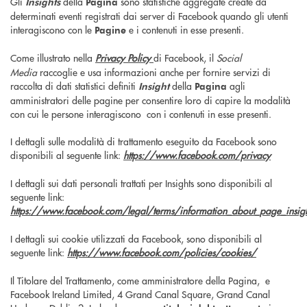
Gli
della
sono statistiche aggregate create da
Insights
Pagina
determinati eventi registrati dai server di Facebook quando gli utenti
interagiscono con le
e i contenuti in esse presenti.
Pagine
Come illustrato nella
Privacy Policy
di Facebook, il
Social
Media
raccoglie e usa informazioni anche per fornire servizi di
raccolta di dati statistici definiti
della
agli
Insight
Pagina
amministratori delle pagine per consentire loro di capire la modalità
con cui le persone interagiscono con i contenuti in esse presenti.
I dettagli sulle modalità di trattamento eseguito da Facebook sono
disponibili al seguente link:
https://www.facebook.com/privacy
I dettagli sui dati personali trattati per Insights sono disponibili al
seguente link:
https://www.facebook.com/legal/terms/information_about_page_insig
I dettagli sui cookie utilizzati da Facebook, sono disponibili al
seguente link:
https://www.facebook.com/policies/cookies/
Il Titolare del Trattamento, come amministratore della Pagina, e
Facebook Ireland Limited, 4 Grand Canal Square, Grand Canal