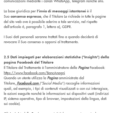
comunicazioni mediante i canali WhatsApp, Telegram nonché sms.
La base giuridica per
è il
l’invio di messaggi istantanei
Suo
, che il Titolare Le richiede in tutte le pagine
consenso espresso
del sito web ove è possibile aderire a tale servizio, nel rispetto
dell’articolo 6, paragrafo 1, lettera a), GDPR.
I Suoi dati personali saranno trattati fino a quando deciderà di
revocare il Suo consenso o opporsi al trattamento.
2.5
Dati impiegati per elaborazioni statistiche ("Insights") della
pagina Facebook del Titolare
Il Titolare del Trattamento è l’amministratore della
Pagina
Facebook:
https://www.facebook.com/BancAnagni
Quando un utente utilizza la
Pagina
amministrata dal
Titolare,
Facebook.com
(“
Social Media
”) raccoglie informazioni
quali, ad esempio, i tipi di contenuti visualizzati o con cui interagisce,
le azioni eseguite nonché le informazioni sui dispositivi usati (indirizzi
IP, sistema operativo, tipo di browser, impostazioni della lingua, dati
sui cookie).