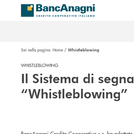
Salta al contenuto principale
Sei nella pagina:
Home
/
Whistleblowing
WHISTLEBLOWING
Il Sistema di segna
“Whistleblowing”
BancAnagni Credito Cooperativo s.c. ha adottato u