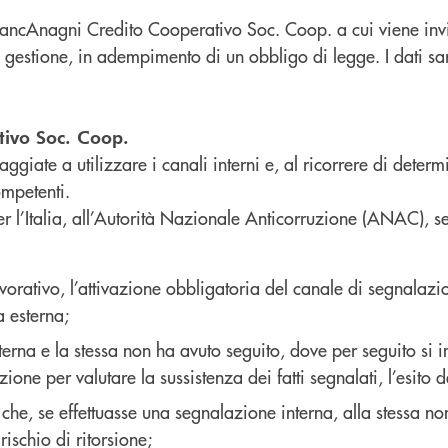
 BancAnagni Credito Cooperativo Soc. Coop. a cui viene invi
va gestione, in adempimento di un obbligo di legge. I dati sa
tivo Soc. Coop.
aggiate a utilizzare i canali interni e, al ricorrere di dete
ompetenti.
er l’Italia, all’Autorità Nazionale Anticorruzione (ANAC), s
avorativo, l’attivazione obbligatoria del canale di segnalaz
a esterna;
terna e la stessa non ha avuto seguito, dove per seguito si i
ione per valutare la sussistenza dei fatti segnalati, l’esito d
e che, se effettuasse una segnalazione interna, alla stessa n
ischio di ritorsione;