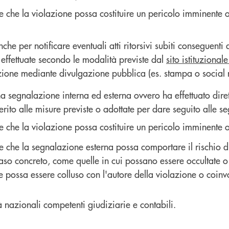
e che la violazione possa costituire un pericolo imminente o
e per notificare eventuali atti ritorsivi subiti conseguenti
effettuate secondo le modalità previste dal
sito istituzionale
lazione mediante divulgazione pubblica (es. stampa o social 
na segnalazione interna ed esterna ovvero ha effettuato dir
 merito alle misure previste o adottate per dare seguito alle s
e che la violazione possa costituire un pericolo imminente o
e che la segnalazione esterna possa comportare il rischio di
aso concreto, come quelle in cui possano essere occultate o 
 possa essere colluso con l'autore della violazione o coinvo
à nazionali competenti giudiziarie e contabili.