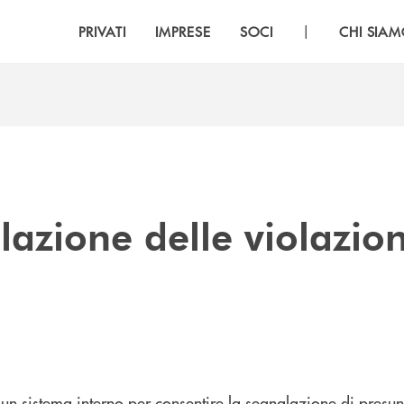
|
PRIVATI
IMPRESE
SOCI
CHI SIA
lazione delle violazion
n sistema interno per consentire la segnalazione di presunt