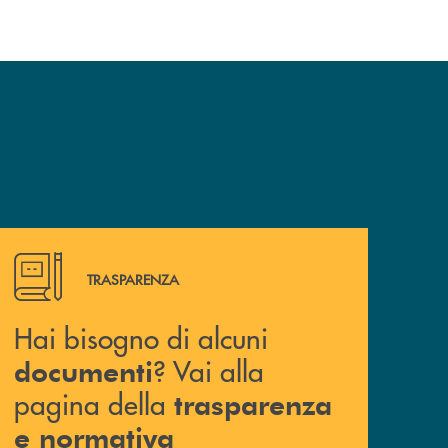
Hai bisogno di alcuni documenti ? Vai alla pagina della 
TRASPARENZA
Hai bisogno di alcuni
? Vai alla
documenti
pagina della
trasparenza
e normativa