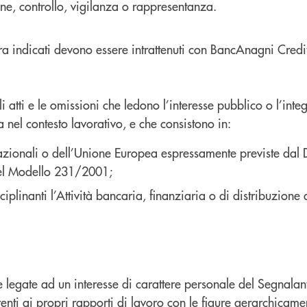
ne, controllo, vigilanza o rappresentanza.
opra indicati devono essere intrattenuti con BancAnagni Cre
 atti e le omissioni che ledono l’interesse pubblico o l’in
 nel contesto lavorativo, e che consistono in:
zionali o dell’Unione Europea espressamente previste dal D.l
del Modello 231/2001;
iplinanti l’Attività bancaria, finanziaria o di distribuzione a
te legate ad un interesse di carattere personale del Segnala
renti ai propri rapporti di lavoro con le figure gerarchicam