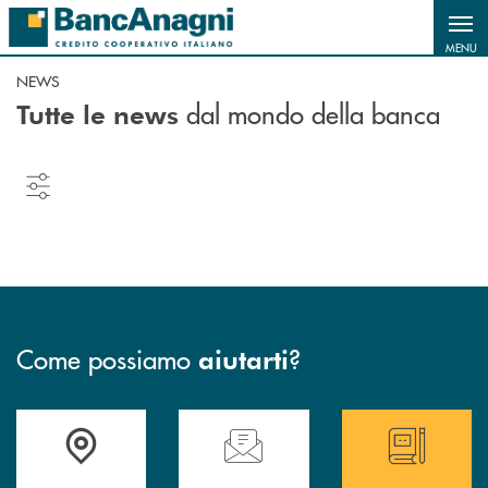
Salta al contenuto principale
MENU
NEWS
dal mondo della banca
Tutte le news
Come possiamo
?
aiutarti
Accedi all' elenco completo delle filiali
Hai bisogno di assistenza immediata ? Contatt
Hai bisogno di alcun