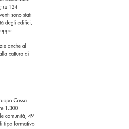
a; su 134
venti sono stati
à degli edifici,
Gruppo.
zie anche al
lla cattura di
 Gruppo Cassa
tre 1.300
er le comunità, 49
i tipo formativo