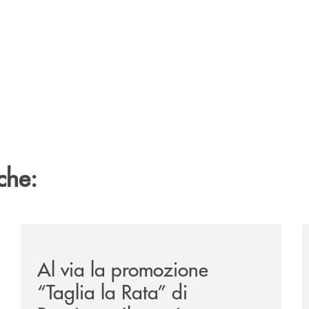
che:
sclusiva-per-lacquisto-del-15-di-banca-cambiano-1884/
/news/al-via-la-promozione-taglia-la-rata-di-prestipay-
/
Al via la promozione
“Taglia la Rata” di