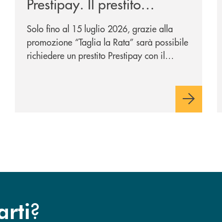
Prestipay. Il prestito
personale che si fa in due
Solo fino al 15 luglio 2026, grazie alla
per te!
promozione “Taglia la Rata” sarà possibile
richiedere un prestito Prestipay con il
vantaggio di una rata più leggera da metà
piano di rimborso.
?
arti