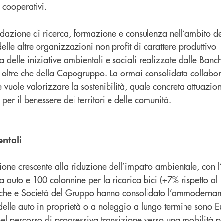
 cooperativi.
dazione di ricerca, formazione e consulenza nell’ambito de
delle altre organizzazioni non profit di carattere produttivo
delle iniziative ambientali e sociali realizzate dalle Banche
te oltre che della Capogruppo. La ormai consolidata collabo
 vuole valorizzare la sostenibilità, quale concreta attuazion
 per il benessere dei territori e delle comunità.
ntali
zione crescente alla riduzione dell’impatto ambientale, con l
a auto e 100 colonnine per la ricarica bici (+7% rispetto al
che e Società del Gruppo hanno consolidato l’ammodername
delle auto in proprietà o a noleggio a lungo termine sono E
nel percorso di progressiva transizione verso una mobilità pi