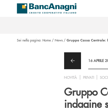
Salta al contenuto principale
Sei nella pagina:
Home
/
News
/
Gruppo Cassa Centrale: 
16 APRILE 
NOVITÀ
PRIVATI
SOCI
Gruppo Ca
indagine 