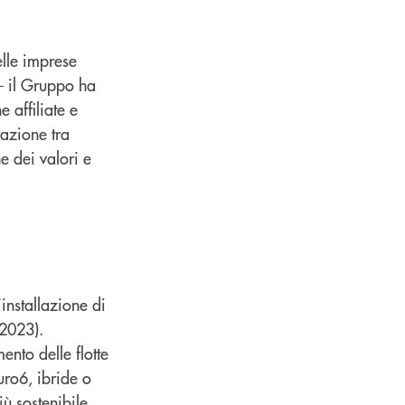
lle imprese
 – il Gruppo ha
 affiliate e
razione tra
e dei valori e
’installazione di
 2023).
nto delle flotte
uro6, ibride o
ù sostenibile.