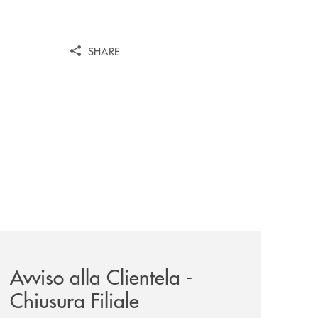
SHARE
il-prestito-personale-che-si-fa-in-due-per-te/
news/avviso-alla-clientela-chiusura-sportelli/
Avviso alla Clientela -
Chiusura Filiale