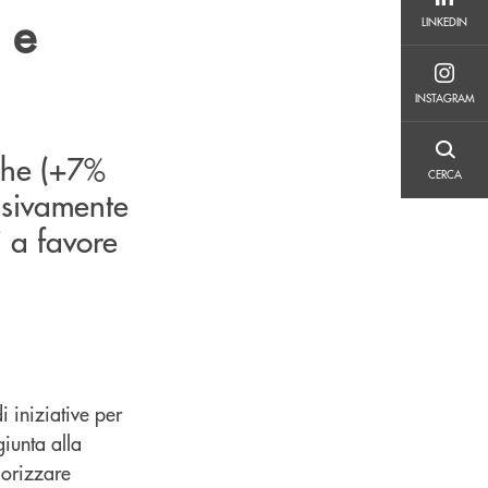
LINKEDIN
 e
LINKEDIN
INSTAGRAM
INSTAGRAM
iche (+7%
CERCA
CERCA
essivamente
i a favore
 iniziative per
giunta alla
lorizzare