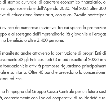
to di stampo culturale, di carattere economico-finanziario, o 
di sviluppo sostenibile dell’Agenda 2030. Nel 2024 oltre 300 
tive di educazione finanziaria, con quasi 24mila partecipan
si evince da numerose iniziative, tra cui spicca la promozion
iluppo e al sostegno dell'imprenditorialità giovanile e l’erog
anno beneficiato oltre 3.400 persone.
si manifesta anche attraverso la costituzione di propri Enti di
vamente 42 gli Enti costituiti (3 in più rispetto al 2023) in 
e fondazioni; le attività promosse riguardano principalment
ociale e sanitario. Oltre 40 banche prevedono la concessione
zioni ed Enti.
ano l'impegno del Gruppo Cassa Centrale per un futuro soste
, coerentemente con i valori cooperativi di solidarietà e re