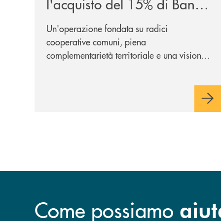
l'acquisto del 15% di Banca
Cambiano 1884
Un'operazione fondata su radici
cooperative comuni, piena
complementarietà territoriale e una visione
industriale di lungo periodo, nel pieno
rispetto dell'autonomia di Banca
Cambiano. Nei prossimi giorni verrà
avviato il periodo di negoziazione
esclusiva per la finalizzazione
dell’operazione.
Come possiamo
aiut