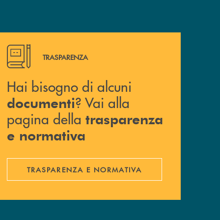
Hai bisogno di alcuni documenti ? Vai alla pagina della 
TRASPARENZA
Hai bisogno di alcuni
? Vai alla
documenti
pagina della
trasparenza
e normativa
TRASPARENZA E NORMATIVA