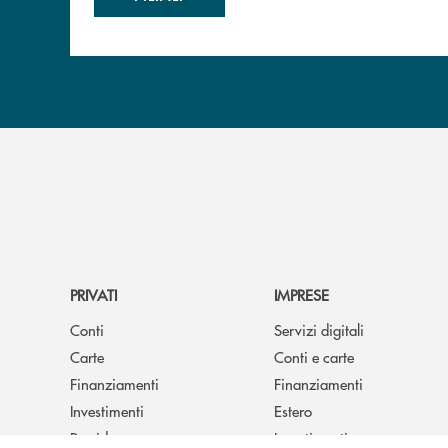
PRIVATI
IMPRESE
Conti
Servizi digitali
Carte
Conti e carte
Finanziamenti
Finanziamenti
Investimenti
Estero
Previdenza
Investimenti