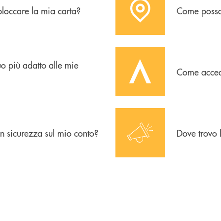
loccare la mia carta?
Come posso 
i
icon-Inbank
uo più adatto alle mie
Come acced
icon-news-01
 sicurezza sul mio conto?
Dove trovo 