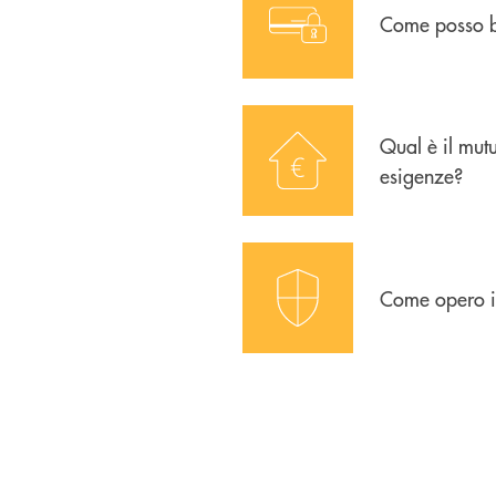
Come posso b
icon-acquisto-vendita-immobil
Qual è il mut
esigenze?
icon-sicurezza
Come opero in