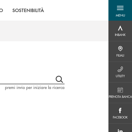
MO
SOSTENIBILITÀ
MENU
menu destra
INBANK
INBANK
FILIALI
FILIALI
UTILITY
UTILITY
premi invio per iniziare la ricerca
PRENOTA BANCA
PRENOTA BANCA
FACEBOOK
FACEBOOK