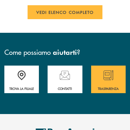
VEDI ELENCO COMPLETO
Come possiamo
?
aiutarti
Accedi all' elenco completo delle filiali
Hai bisogno di assistenza immediata ? Contatt
Hai bisogno di alcun
TROVA LA FILIALE
CONTATTI
TRASPARENZA