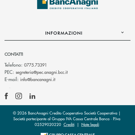
INFORMAZIONI
CONTATTI
Telefono:
0775.73391
(si apre l’app di posta elettronic
PEC:
segreteria@pec.anagni.bcc.it
(si apre l’app di posta elettronica)
E-mail:
info@bancanagni.it
© 2026 BancAnagni Credito Cooperativo Società Cooperativa |
Società partecipante al Gruppo IVA Cassa Centrale Banca · P.Iva
02529020220
Crediti
|
Note legali