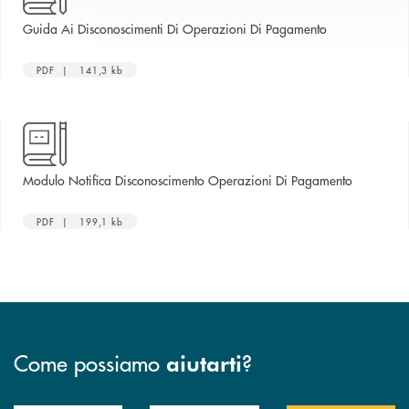
apre una nuova
Guida Ai Disconoscimenti Di Operazioni Di Pagamento
PDF | 141,3 kb
apre una n
Modulo Notifica Disconoscimento Operazioni Di Pagamento
PDF | 199,1 kb
Come possiamo
?
aiutarti