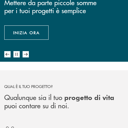
Festa del Socio 2026
Mettere da parte piccole somme
Oggi si dice ESG. Per noi è fare
Scopri il conto corrente con
: è sempre il
Prestipay FIVE
per i tuoi progetti è semplice
la cosa giusta. Da sempre.
Inbank e carta di debito inclusi e
momento giusto per realizzare i
SCOPRI COME RICONOSCERLE!
ottieni esclusivi vantaggi.
tuoi desideri
SCOPRI DI PIÙ
INIZIA ORA
APPROFONDISCI, CON LINK AL
SCOPRI DI PIÙ
SCOPRI DI PIÙ
SEGUENTE INDIRIZZO
QUAL È IL TUO PROGETTO?
Qualunque sia il tuo
progetto di vita
puoi contare su di noi.