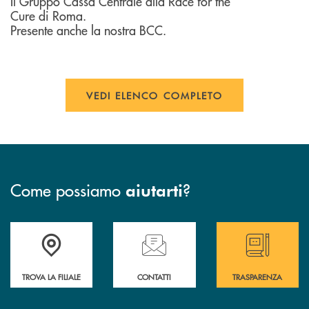
Il Gruppo Cassa Centrale alla Race for the
Cure di Roma.
Presente anche la nostra BCC.
VEDI ELENCO COMPLETO
Come possiamo
?
aiutarti
Accedi all' elenco completo delle filiali
Hai bisogno di assistenza immediata ? Contatt
Hai bisogno di alcun
TROVA LA FILIALE
CONTATTI
TRASPARENZA