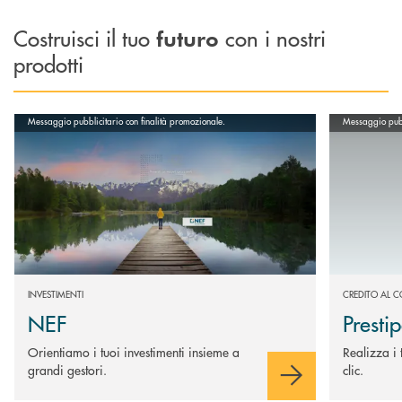
Costruisci il tuo
con i nostri
futuro
prodotti
Scopri di più NEF
Scopri di più
Messaggio pubblicitario con finalità promozionale.
Messaggio pubbl
INVESTIMENTI
CREDITO AL 
NEF
Presti
Orientiamo i tuoi investimenti insieme a
Realizza i 
grandi gestori.
clic.