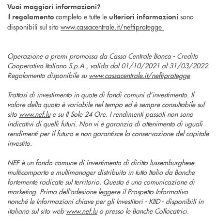
Vuoi maggiori informazioni?
Il
completo e tutte le
sono
regolamento
ulteriori informazioni
disponibili sul sito
www.cassacentrale.it/neftiprotegge
Operazione a premi promossa da Cassa Centrale Banca - Credito
Cooperativo Italiano S.p.A., valida dal 01/10/2021 al 31/03/2022.
Regolamento disponibile su
www.cassacentrale.it/neftiprotegge
Trattasi di investimento in quote di fondi comuni d’investimento. Il
valore della quota è variabile nel tempo ed è sempre consultabile sul
sito
www.nef.lu
e su Il Sole 24 Ore. I rendimenti passati non sono
indicativi di quelli futuri. Non vi è garanzia di ottenimento di uguali
rendimenti per il futuro e non garantisce la conservazione del capitale
investito.
NEF è un fondo comune di investimento di diritto lussemburghese
multicomparto e multimanager distribuito in tutta Italia da Banche
fortemente radicate sul territorio. Questa è una comunicazione di
marketing. Prima dell’adesione leggere il Prospetto Informativo
nonché le Informazioni chiave per gli Investitori - KIID - disponibili in
italiano sul sito web
www.nef.lu
o presso le Banche Collocatrici.