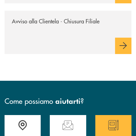
/news/avviso-alla-clientela-chiusura-sportelli/
Avviso alla Clientela - Chiusura Filiale
Come possiamo
?
aiutarti
Accedi all' elenco completo delle filiali
Hai bisogno di assistenza immediata ? Contatt
Hai bisogno di alcun