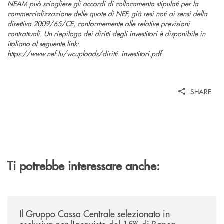
NEAM può sciogliere gli accordi di collocamento stipulati per la
commercializzazione delle quote di NEF, già resi noti ai sensi della
direttiva 2009/65/CE, conformemente alle relative previsioni
contrattuali. Un riepilogo dei diritti degli investitori è disponibile in
italiano al seguente link:
https://www.nef.lu/wcuploads/diritti_investitori.pdf
SHARE
Ti potrebbe interessare anche:
/news/il-gruppo-cassa-centrale-selezionato-in-esclusiva-per-lacquisto
Il Gruppo Cassa Centrale selezionato in