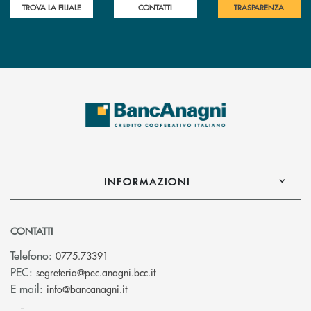
TROVA LA FILIALE
CONTATTI
TRASPARENZA
INFORMAZIONI
CONTATTI
Telefono:
0775.73391
(si apre l’app di posta elettronic
PEC:
segreteria@pec.anagni.bcc.it
(si apre l’app di posta elettronica)
E-mail:
info@bancanagni.it