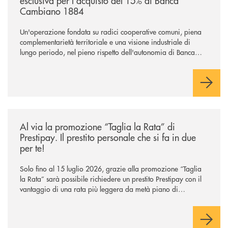
esclusiva per l'acquisto del 15% di Banca
Cambiano 1884
Un'operazione fondata su radici cooperative comuni, piena
complementarietà territoriale e una visione industriale di
lungo periodo, nel pieno rispetto dell'autonomia di Banca
Cambiano. Nei prossimi giorni verrà avviato il periodo di
negoziazione esclusiva per la finalizzazione dell’operazione.
/news/al-via-la-promozione-taglia-la-rata-di-prestipay-il-prestito-perso
Al via la promozione “Taglia la Rata” di
Prestipay. Il prestito personale che si fa in due
per te!
Solo fino al 15 luglio 2026, grazie alla promozione “Taglia
la Rata” sarà possibile richiedere un prestito Prestipay con il
vantaggio di una rata più leggera da metà piano di
rimborso.