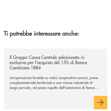
Ti potrebbe interessare anche:
/news/il-gruppo-cassa-centrale-selezionato-in-esclusiva-per-lacquisto
Il Gruppo Cassa Centrale selezionato in
esclusiva per l'acquisto del 15% di Banca
Cambiano 1884
Un'operazione fondata su radici cooperative comuni, piena
complementarietà territoriale e una visione industriale di
lungo periodo, nel pieno rispetto dell'autonomia di Banca
Cambiano. Nei prossimi giorni verrà avviato il periodo di
negoziazione esclusiva per la finalizzazione dell’operazione.