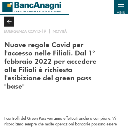
Salta al contenuto principale
MENU
EMERGENZA COVID-19
NOVITÀ
Nuove regole Covid per
l'accesso nelle Filiali. Dal 1°
febbraio 2022 per accedere
alle Filiali è richiesta
l'esibizione del green pass
"base"
I controlli del Green Pass verranno effettuati anche a campione. Vi
ricordiamo sempre che molte operazioni bancarie possono essere