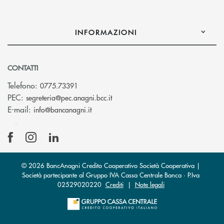
INFORMAZIONI
CONTATTI
Telefono:
0775.73391
(si apre l’app di posta elettronic
PEC:
segreteria@pec.anagni.bcc.it
(si apre l’app di posta elettronica)
E-mail:
info@bancanagni.it
© 2026 BancAnagni Credito Cooperativo Società Cooperativa |
Società partecipante al Gruppo IVA Cassa Centrale Banca · P.Iva
02529020220
Crediti
|
Note legali