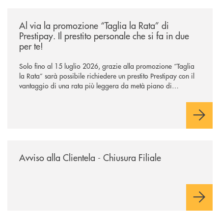
/news/al-via-la-promozione-taglia-la-rata-di-prestipay-il-prestito-perso
Al via la promozione “Taglia la Rata” di
Prestipay. Il prestito personale che si fa in due
per te!
Solo fino al 15 luglio 2026, grazie alla promozione “Taglia
la Rata” sarà possibile richiedere un prestito Prestipay con il
vantaggio di una rata più leggera da metà piano di
rimborso.
/news/avviso-alla-clientela-chiusura-sportelli/
Avviso alla Clientela - Chiusura Filiale