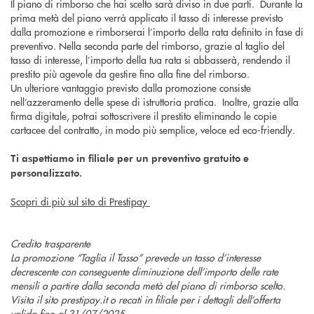
Il piano di rimborso che hai scelto sarà diviso in due parti. Durante la
prima metà del piano verrà applicato il tasso di interesse previsto
dalla promozione e rimborserai l’importo della rata definito in fase di
preventivo. Nella seconda parte del rimborso, grazie al taglio del
tasso di interesse, l’importo della tua rata si abbasserà, rendendo il
prestito più agevole da gestire fino alla fine del rimborso.
Un ulteriore vantaggio previsto dalla promozione consiste
nell’azzeramento delle spese di istruttoria pratica. Inoltre, grazie alla
firma digitale, potrai sottoscrivere il prestito eliminando le copie
cartacee del contratto, in modo più semplice, veloce ed eco-friendly.
Ti aspettiamo in filiale per un preventivo gratuito e
personalizzato.
Scopri di più sul sito di Prestipay
Credito trasparente
La promozione “Taglia il Tasso” prevede un tasso d’interesse
decrescente con conseguente diminuzione dell’importo delle rate
mensili a partire dalla seconda metà del piano di rimborso scelto.
Visita il sito prestipay.it o recati in filiale per i dettagli dell’offerta
valida fino al 31/07/2025.