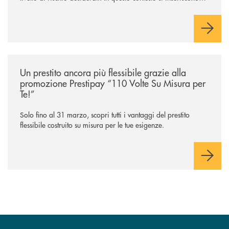
NEF Ethical Step to Balanced 2030 e NEF Target 2031, due
soluzioni tra loro complementari, pensate per accompagnare
l’investitore in un percorso strutturato e consapevole.
/news/prestipay-110-volte-su-misura-per-te/
Un prestito ancora più flessibile grazie alla
promozione Prestipay “110 Volte Su Misura per
Te!”
Solo fino al 31 marzo, scopri tutti i vantaggi del prestito
flessibile costruito su misura per le tue esigenze.