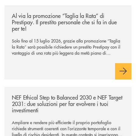
/news/al-via-la-promozione-taglia-la-rata-di-prestipay-il-prestito-perso
Al via la promozione “Taglia la Rata” di
Prestipay. Il prestito personale che si fa in due
per te!
Solo fino al 15 luglio 2026, grazie alla promozione “Taglia
la Rata” sarà possibile richiedere un prestito Prestipay con il
vantaggio di una rata più leggera da metà piano di
rimborso.
/news/nef-ethical-step-to-balanced-2030-e-nef-target-2031-due-soluzioni
NEF Ethical Step to Balanced 2030 e NEF Target
2031: due soluzioni per far evolvere i tuoi
investimenti
Ampliare e rendere più efficiente il proprio portafoglio
richiede strumenti coerenti con l’orizzonte temporale e con il
livello di rischio desiderati. In questo contesto si inseriscono