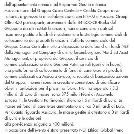
dell’appuntamento annuale sul Risparmio Gestito e Banca
Assicurazione del Gruppo Cassa Centrale – Credito Cooperativo
Italiano, organizzato in collaborazione con NEAM e Assicura Group.
Oltre 450 partecipanti, provenienti dalle 84 BCC-CR-Raika del
Gruppo e da altri istituti finanziari, hanno condiviso i dati sul
risparmio gestito e fondi di investimento e le strategie commerciali di
collocamento dei prodotti finanziari. L’offerta commerciale del
Gruppo Cassa Centrale mette a disposizione delle banche i fondi NEF
della Management Company di diritto lussemburghese Nord Est Asset
Management, di proprietà del Gruppo, il servizio di
commercializzazione delle Gestioni Patrimoniali (gestite in house),
una piattaforma di collocamento di fondi di case terze e i prodotti
commercializzati da Assicura Group, la società di bancassicurazione
del Gruppo. I numeri sono in crescita e consentono di pianificare
obiettivi ambiziosi per il prossimo futuro. NEF ha superato i 3,3
miliardi di Euro di masse, sono 375 mila i Piani di Accumulo
sottoscritti, le Gestioni Patrimoniali sfiorano i 6 miliardi di Euro. Le
masse sui fondi di case terze ammontano a circa 3 miliardi di Euro.
Per quanto riguarda Assicura, le masse gestite si attestano a 3 miliardi
di Euro e le adesioni
alla previdenza salgono a 400 milioni.
In occasione dell’evento è stato presentato NEF Ethical Global Trend