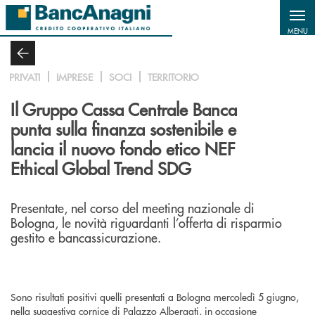
Salta al contenuto principale
MENU
PRIVATI
IMPRESE
SOCI
TERRITORIO
Il Gruppo Cassa Centrale Banca
punta sulla finanza sostenibile e
lancia il nuovo fondo etico NEF
Ethical Global Trend SDG
Presentate, nel corso del meeting nazionale di
Bologna, le novità riguardanti l’offerta di risparmio
gestito e bancassicurazione.
Sono risultati positivi quelli presentati a Bologna mercoledì 5 giugno,
nella suggestiva cornice di Palazzo Albergati, in occasione