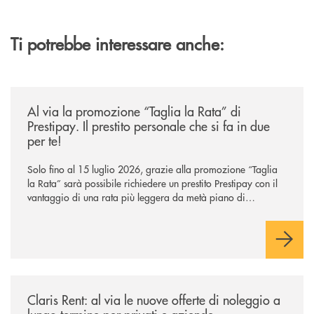
Ti potrebbe interessare anche:
/news/al-via-la-promozione-taglia-la-rata-di-prestipay-il-prestito-perso
Al via la promozione “Taglia la Rata” di
Prestipay. Il prestito personale che si fa in due
per te!
Solo fino al 15 luglio 2026, grazie alla promozione “Taglia
la Rata” sarà possibile richiedere un prestito Prestipay con il
vantaggio di una rata più leggera da metà piano di
rimborso.
/news/claris-rent-al-via-le-nuove-offerte-di-noleggio-a-lungo-termine-p
Claris Rent: al via le nuove offerte di noleggio a