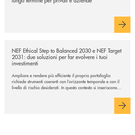
lungo termine per privati e aziende
/news/nef-ethical-step-to-balanced-2030-e-nef-target-2031-due-soluzioni
NEF Ethical Step to Balanced 2030 e NEF Target
2031: due soluzioni per far evolvere i tuoi
investimenti
Ampliare e rendere più efficiente il proprio portafoglio
richiede strumenti coerenti con l’orizzonte temporale e con il
livello di rischio desiderati. In questo contesto si inseriscono
NEF Ethical Step to Balanced 2030 e NEF Target 2031, due
soluzioni tra loro complementari, pensate per accompagnare
l’investitore in un percorso strutturato e consapevole.