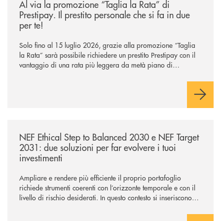
Al via la promozione “Taglia la Rata” di
Prestipay. Il prestito personale che si fa in due
per te!
Solo fino al 15 luglio 2026, grazie alla promozione “Taglia
la Rata” sarà possibile richiedere un prestito Prestipay con il
vantaggio di una rata più leggera da metà piano di
rimborso.
/news/nef-ethical-step-to-balanced-2030-e-nef-target-2031-due-soluzioni
NEF Ethical Step to Balanced 2030 e NEF Target
2031: due soluzioni per far evolvere i tuoi
investimenti
Ampliare e rendere più efficiente il proprio portafoglio
richiede strumenti coerenti con l’orizzonte temporale e con il
livello di rischio desiderati. In questo contesto si inseriscono
NEF Ethical Step to Balanced 2030 e NEF Target 2031, due
soluzioni tra loro complementari, pensate per accompagnare