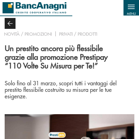
Salta al contenuto principale
MENU
NOVITÀ / PROMOZIONI
PRIVATI / PRODOTTI
Un prestito ancora più flessibile
grazie alla promozione Prestipay
“110 Volte Su Misura per Te!”
Solo fino al 31 marzo, scopri tutti i vantaggi del
prestito flessibile costruito su misura per le tue
esigenze.