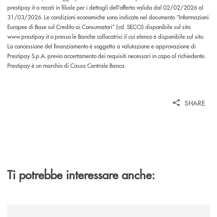
prestipay.it o recati in filiale per i dettagli dell’offerta valida dal 02/02/2026 al
31/03/2026. Le condizioni economiche sono indicate nel documento “Informazioni
Europee di Base sul Credito ai Consumatori” (cd. SECCI) disponibile sul sito
www.prestipay.it o presso le Banche collocatrici il cui elenco è disponibile sul sito.
La concessione del finanziamento è soggetta a valutazione e approvazione di
Prestipay S.p.A. previo accertamento dei requisiti necessari in capo al richiedente.
Prestipay è un marchio di Cassa Centrale Banca.
SHARE
Ti potrebbe interessare anche:
/news/al-via-la-promozione-taglia-la-rata-di-prestipay-il-prestito-perso