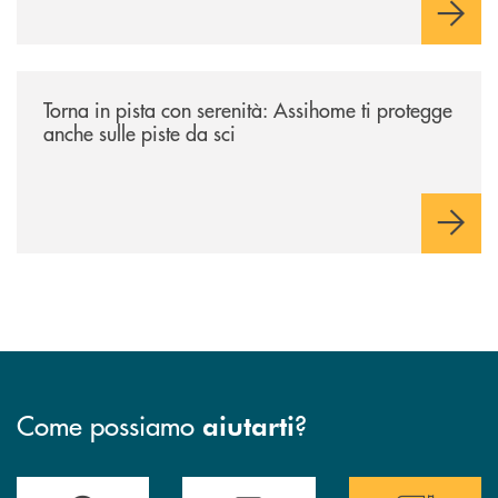
l’investitore in un percorso strutturato e consapevole.
/news/torna-in-pista-con-serenita-assihome-ti-protegge-anche-sulle-pist
Torna in pista con serenità: Assihome ti protegge
anche sulle piste da sci
Come possiamo
?
aiutarti
Accedi all' elenco completo delle filiali
Hai bisogno di assistenza immediata ? Contatt
Hai bisogno di alcun