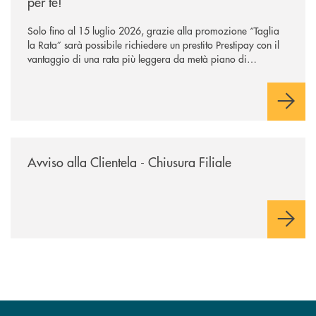
per te!
Solo fino al 15 luglio 2026, grazie alla promozione “Taglia
la Rata” sarà possibile richiedere un prestito Prestipay con il
vantaggio di una rata più leggera da metà piano di
rimborso.
/news/avviso-alla-clientela-chiusura-sportelli/
Avviso alla Clientela - Chiusura Filiale