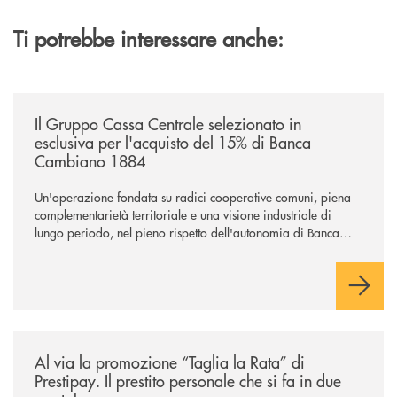
Ti potrebbe interessare anche:
/news/il-gruppo-cassa-centrale-selezionato-in-esclusiva-per-lacquisto
Il Gruppo Cassa Centrale selezionato in
esclusiva per l'acquisto del 15% di Banca
Cambiano 1884
Un'operazione fondata su radici cooperative comuni, piena
complementarietà territoriale e una visione industriale di
lungo periodo, nel pieno rispetto dell'autonomia di Banca
Cambiano. Nei prossimi giorni verrà avviato il periodo di
negoziazione esclusiva per la finalizzazione dell’operazione.
/news/al-via-la-promozione-taglia-la-rata-di-prestipay-il-prestito-perso
Al via la promozione “Taglia la Rata” di
Prestipay. Il prestito personale che si fa in due