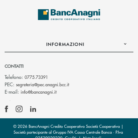
INFORMAZIONI
CONTATTI
Telefono:
0775.73391
(si apre l’app di posta elettronic
PEC:
segreteria@pec.anagni.bcc.it
(si apre l’app di posta elettronica)
E-mail:
info@bancanagni.it
© 2026 BancAnagni Credito Cooperativo Società Cooperativa |
Società partecipante al Gruppo IVA Cassa Centrale Banca · P.Iva
02529020220
Crediti
|
Note legali