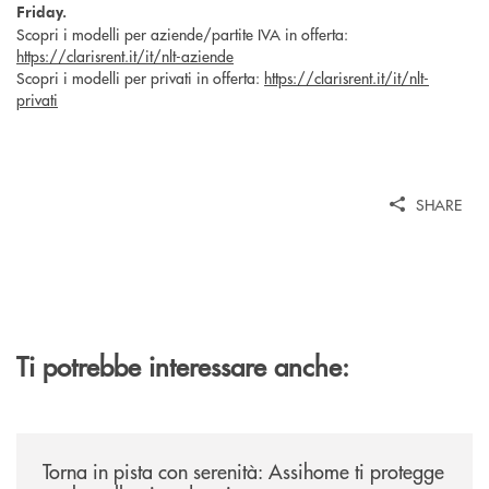
Friday.
Scopri i modelli per aziende/partite IVA in offerta:
https://clarisrent.it/it/nlt-aziende
Scopri i modelli per privati in offerta:
https://clarisrent.it/it/nlt-
privati
SHARE
Ti potrebbe interessare anche:
/news/torna-in-pista-con-serenita-assihome-ti-protegge-anche-sulle-pist
Torna in pista con serenità: Assihome ti protegge