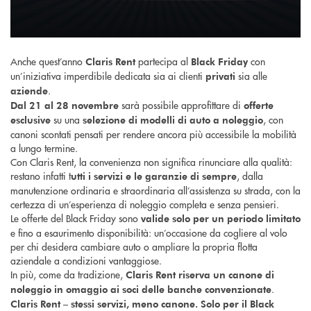
Anche quest’anno
partecipa al
con
Claris Rent
Black Friday
un’iniziativa imperdibile dedicata sia ai clienti
sia alle
privati
.
aziende
sarà possibile approfittare di
Dal 21 al 28 novembre
offerte
su una
, con
esclusive
selezione di modelli di auto a noleggio
canoni scontati pensati per rendere ancora più accessibile la mobilità
a lungo termine.
Con Claris Rent, la convenienza non significa rinunciare alla qualità:
restano infatti t
, dalla
utti i servizi e le garanzie di sempre
manutenzione ordinaria e straordinaria all’assistenza su strada, con la
certezza di un’esperienza di noleggio completa e senza pensieri.
Le offerte del Black Friday sono
valide solo per un periodo limitato
e fino a esaurimento disponibilità: un’occasione da cogliere al volo
per chi desidera cambiare auto o ampliare la propria flotta
aziendale a condizioni vantaggiose.
In più, come da tradizione,
Claris Rent riserva un canone di
.
noleggio in omaggio ai soci delle banche convenzionate
Claris Rent – stessi servizi, meno canone. Solo per il Black