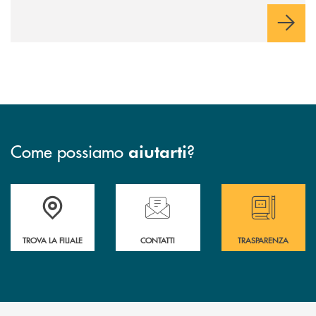
Come possiamo
?
aiutarti
Accedi all' elenco completo delle filiali
Hai bisogno di assistenza immediata ? Contatt
Hai bisogno di alcun
TROVA LA FILIALE
CONTATTI
TRASPARENZA