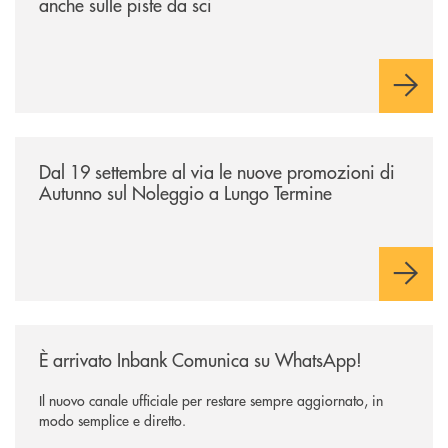
anche sulle piste da sci
/news/al-via-le-nuove-promozioni-di-autunno-sul-noleggio-a-lungo-ter
Dal 19 settembre al via le nuove promozioni di
Autunno sul Noleggio a Lungo Termine
/news/inbank-comunica-su-whatsapp/
È arrivato Inbank Comunica su WhatsApp!
Il nuovo canale ufficiale per restare sempre aggiornato, in
modo semplice e diretto.