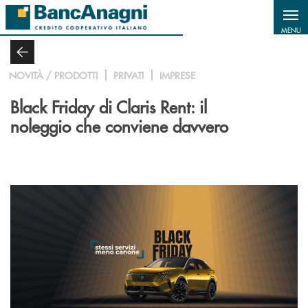
Salta al contenuto principale
MENU
NOVITÀ / PRODOTTI
PRIVATI
IMPRESE
Black Friday di Claris Rent: il
noleggio che conviene davvero