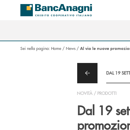
Salta al contenuto principale
Sei nella pagina:
Home
/
News
/
Al via le nuove promozio
DAL 19 SET
NOVITÀ / PRODOTTI
Dal 19 set
promozion