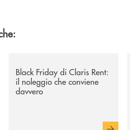
che:
tegge-anche-sulle-piste-da-sci/
/news/black-friday-di-claris-rent-il-noleggio-che-con
/
Black Friday di Claris Rent:
il noleggio che conviene
davvero