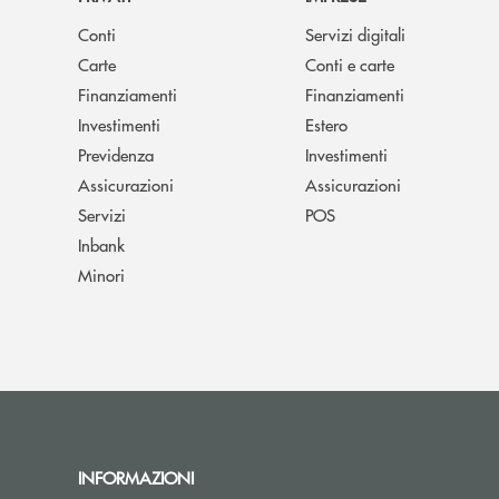
Conti
Servizi digitali
Carte
Conti e carte
Finanziamenti
Finanziamenti
Investimenti
Estero
Previdenza
Investimenti
Assicurazioni
Assicurazioni
Servizi
POS
Inbank
Minori
INFORMAZIONI