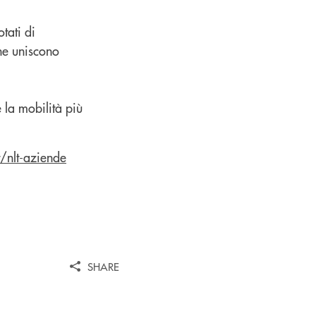
otati di
che uniscono
 la mobilità più
it/nlt-aziende
SHARE