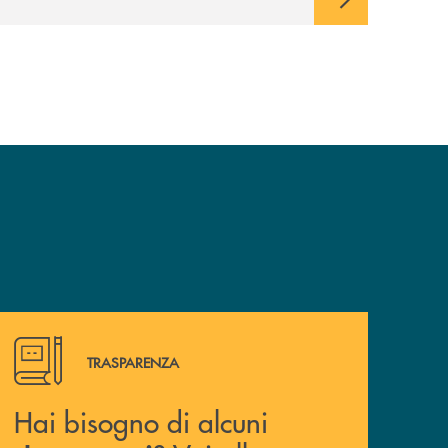
Hai bisogno di alcuni documenti ? Vai alla pagina della 
TRASPARENZA
Hai bisogno di alcuni