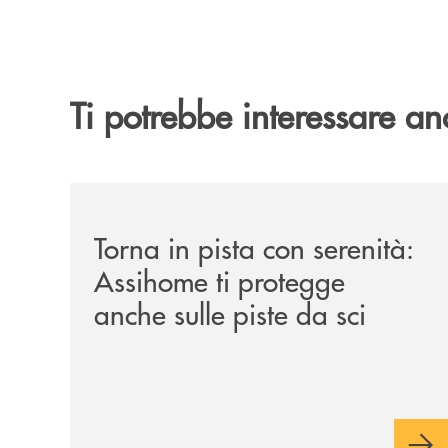
Ti potrebbe interessare an
/news/torna-in-pista-con-serenita-assihome-ti-pro
Torna in pista con serenità:
Assihome ti protegge
anche sulle piste da sci