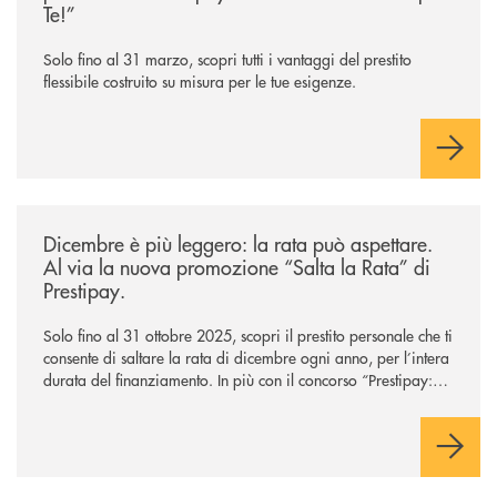
Te!”
Solo fino al 31 marzo, scopri tutti i vantaggi del prestito
flessibile costruito su misura per le tue esigenze.
/news/salta-la-rata-di-prestipay-solo-fino-al-31-ottobre-2025/
Dicembre è più leggero: la rata può aspettare.
Al via la nuova promozione “Salta la Rata” di
Prestipay.
Solo fino al 31 ottobre 2025, scopri il prestito personale che ti
consente di saltare la rata di dicembre ogni anno, per l’intera
durata del finanziamento. In più con il concorso “Prestipay: la
scelta che ti premia”, ottieni un prestito Prestipay e puoi
vincere uno dei 400 Buoni Regalo Amazon.it* da 50€ in
palio.