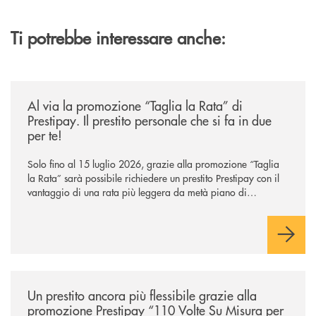
Ti potrebbe interessare anche:
/news/al-via-la-promozione-taglia-la-rata-di-prestipay-il-prestito-perso
Al via la promozione “Taglia la Rata” di
Prestipay. Il prestito personale che si fa in due
per te!
Solo fino al 15 luglio 2026, grazie alla promozione “Taglia
la Rata” sarà possibile richiedere un prestito Prestipay con il
vantaggio di una rata più leggera da metà piano di
rimborso.
/news/prestipay-110-volte-su-misura-per-te/
Un prestito ancora più flessibile grazie alla
promozione Prestipay “110 Volte Su Misura per