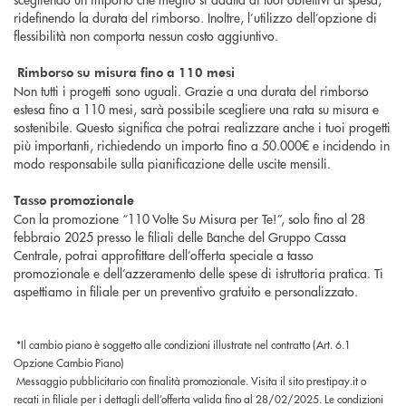
ridefinendo la durata del rimborso. Inoltre, l’utilizzo dell’opzione di
flessibilità non comporta nessun costo aggiuntivo.
Rimborso su misura fino a 110 mesi
Non tutti i progetti sono uguali. Grazie a una durata del rimborso
estesa fino a 110 mesi, sarà possibile scegliere una rata su misura e
sostenibile. Questo significa che potrai realizzare anche i tuoi progetti
più importanti, richiedendo un importo fino a 50.000€ e incidendo in
modo responsabile sulla pianificazione delle uscite mensili.
Tasso promozionale
Con la promozione “110 Volte Su Misura per Te!”, solo fino al 28
febbraio 2025 presso le filiali delle Banche del Gruppo Cassa
Centrale, potrai approfittare dell’offerta speciale a tasso
promozionale e dell’azzeramento delle spese di istruttoria pratica. Ti
aspettiamo in filiale per un preventivo gratuito e personalizzato.
*Il cambio piano è soggetto alle condizioni illustrate nel contratto (Art. 6.1
Opzione Cambio Piano)
Messaggio pubblicitario con finalità promozionale. Visita il sito prestipay.it o
recati in filiale per i dettagli dell’offerta valida fino al 28/02/2025. Le condizioni