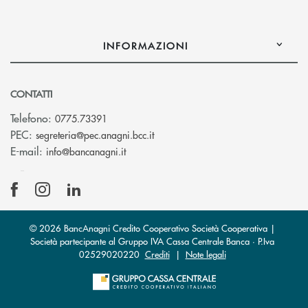
INFORMAZIONI
CONTATTI
Telefono:
0775.73391
(si apre l’app di posta elettronic
PEC:
segreteria@pec.anagni.bcc.it
(si apre l’app di posta elettronica)
E-mail:
info@bancanagni.it
© 2026 BancAnagni Credito Cooperativo Società Cooperativa |
Società partecipante al Gruppo IVA Cassa Centrale Banca · P.Iva
02529020220
Crediti
|
Note legali