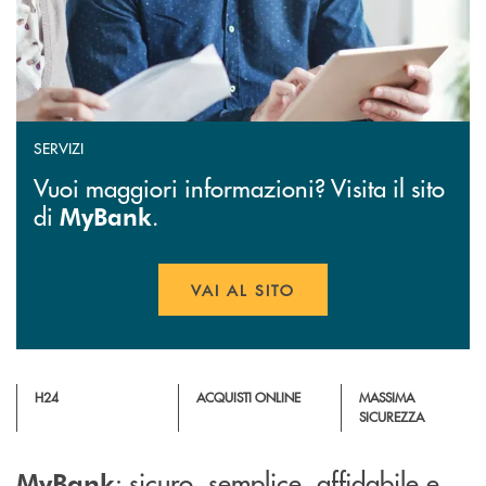
SERVIZI
Vuoi maggiori informazioni? Visita il sito
di
.
MyBank
VAI AL SITO
APRE UNA NUOVA FINESTR
H24
ACQUISTI ONLINE
MASSIMA
SICUREZZA
: sicuro, semplice, affidabile e
MyBank