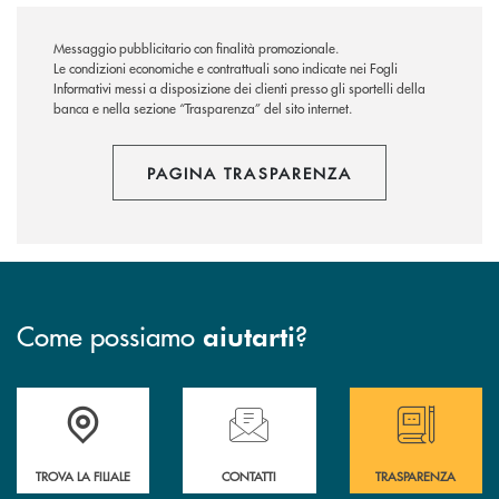
Messaggio pubblicitario con finalità promozionale.
Le condizioni economiche e contrattuali sono indicate nei Fogli
Informativi messi a disposizione dei clienti presso gli sportelli della
banca e nella sezione “Trasparenza” del sito internet.
PAGINA TRASPARENZA
Come possiamo
?
aiutarti
Accedi all' elenco completo delle filiali
Hai bisogno di assistenza immediata ? Contatt
Hai bisogno di alcun
TROVA LA FILIALE
CONTATTI
TRASPARENZA