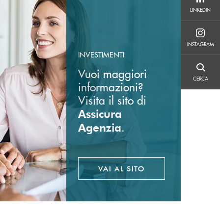
LINKEDIN
LINKEDIN
INSTAGRAM
INSTAGRAM
INVESTIMENTI
Vuoi maggiori
CERCA
CERCA
informazioni?
Visita il sito di
Assicura
.
Agenzia
VAI AL SITO
APRE UNA NUOVA FINES