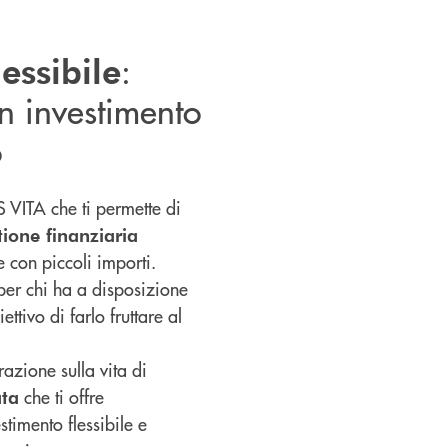
:
lessibile
un investimento
o
S VITA che ti permette di
tione finanziaria
e con piccoli importi.
 per chi ha a disposizione
ettivo di farlo fruttare al
razione sulla vita di
che ti offre
ata
stimento flessibile e