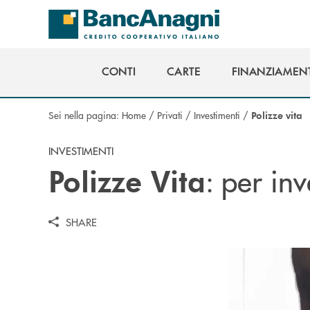
Salta al contenuto principale
CONTI
CARTE
FINANZIAMENT
CONTI
CARTE
FINANZIAMENT
Sei nella pagina:
Home
/
Privati
/
Investimenti
/
Polizze vita
INVESTIMENTI
: per inv
Polizze Vita
SHARE