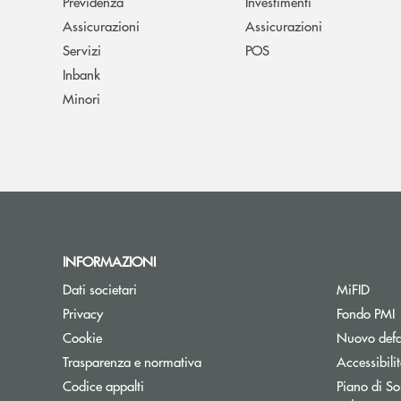
Previdenza
Investimenti
Assicurazioni
Assicurazioni
Servizi
POS
Inbank
Minori
INFORMAZIONI
Dati societari
MiFID
A
Privacy
Fondo PMI
Cookie
Nuovo defa
Apre una nuova finestra
Trasparenza e normativa
Accessibili
Codice appalti
Piano di Sos