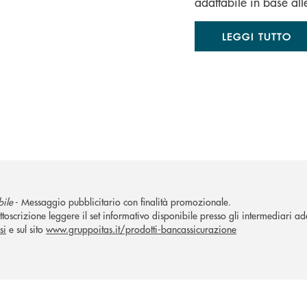
adattabile in base all
LEGGI TUTTO
bile
- Messaggio pubblicitario con finalità promozionale.
ttoscrizione leggere il set informativo disponibile presso gli intermediari ade
si
e sul sito
www.gruppoitas.it/prodotti-bancassicurazione