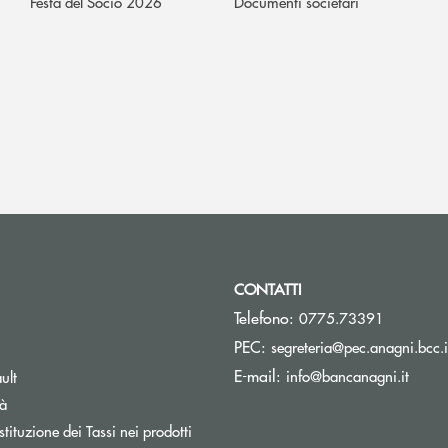
Festa del Socio 2026
Documenti societari
CONTATTI
Telefono:
0775.73391
PEC:
segreteria@pec.anagni.bcc.i
pre una nuova finestra
(si ap
E-mail:
info@bancanagni.it
ult
tà
tituzione dei Tassi nei prodotti