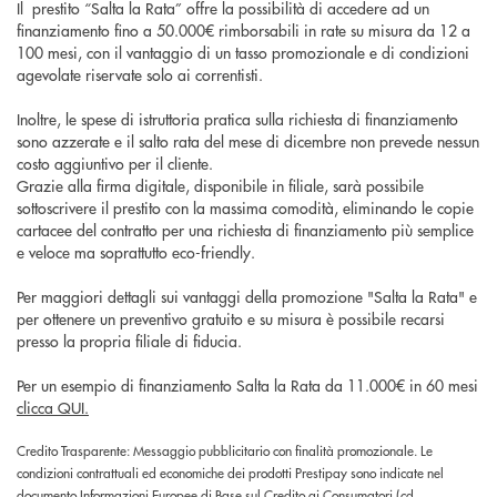
Il prestito “Salta la Rata” offre la possibilità di accedere ad un
finanziamento fino a 50.000€ rimborsabili in rate su misura da 12 a
100 mesi, con il vantaggio di un tasso promozionale e di condizioni
agevolate riservate solo ai correntisti.
Inoltre, le spese di istruttoria pratica sulla richiesta di finanziamento
sono azzerate e il salto rata del mese di dicembre non prevede nessun
costo aggiuntivo per il cliente.
Grazie alla firma digitale, disponibile in filiale, sarà possibile
sottoscrivere il prestito con la massima comodità, eliminando le copie
cartacee del contratto per una richiesta di finanziamento più semplice
e veloce ma soprattutto eco-friendly.
Per maggiori dettagli sui vantaggi della promozione "Salta la Rata" e
per ottenere un preventivo gratuito e su misura è possibile recarsi
presso la propria filiale di fiducia.
Per un esempio di finanziamento Salta la Rata da 11.000€ in 60 mesi
clicca QUI.
Credito Trasparente: Messaggio pubblicitario con finalità promozionale. Le
condizioni contrattuali ed economiche dei prodotti Prestipay sono indicate nel
documento Informazioni Europee di Base sul Credito ai Consumatori (cd.