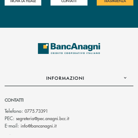
TROVA LA FILIALE
CONTATTI
TRASPARENZA
INFORMAZIONI
CONTATTI
Telefono:
0775.73391
(si apre l’app di posta elettronic
PEC:
segreteria@pec.anagni.bcc.it
(si apre l’app di posta elettronica)
E-mail:
info@bancanagni.it