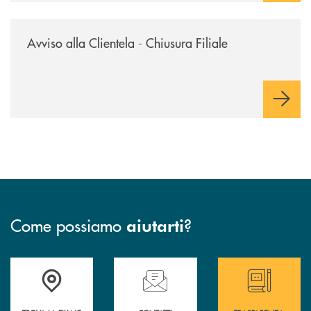
/news/avviso-alla-clientela-chiusura-sportelli/
Avviso alla Clientela - Chiusura Filiale
Come possiamo
?
aiutarti
Accedi all' elenco completo delle filiali
Hai bisogno di assistenza immediata ? Contatt
Hai bisogno di alcun