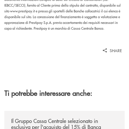
IEBCC/SECCI), fornito al Cliente prima della stipula del contratto, disponibile sul
sito www.prestipay.it e presso gli sportelli delle Banche collocatrici il cui elenco è
disponibile sul sito. La concessione del finanziamento è soggetta a valutazione e
approvazione di Prestipay S.p.A. previo accertamento dei requisiti necessari in
capo al richiedente. Prestipay è un marchio di Cassa Centrale Banca.
SHARE
Ti potrebbe interessare anche:
/news/il-gruppo-cassa-centrale-selezionato-in-esclusiva-per-lacquisto
Il Gruppo Cassa Centrale selezionato in
esclusiva per l'acquisto del 15% di Banca