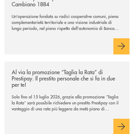
Cambiano 1884
Un'operazione fondata su radici cooperative comuni, piena
complementarietà territoriale e una visione industriale di
lungo periodo, nel pieno rispetto dell'autonomia di Banca
Cambiano. Nei prossimi giorni verrà avviato il periodo di
negoziazione esclusiva per la finalizzazione dell’operazione.
/news/al-via-la-promozione-taglia-la-rata-di-prestipay-il-prestito-perso
Al via la promozione “Taglia la Rata” di
Prestipay. Il prestito personale che si fa in due
per te!
Solo fino al 15 luglio 2026, grazie alla promozione “Taglia
la Rata” sarà possibile richiedere un prestito Prestipay con il
vantaggio di una rata più leggera da metà piano di
rimborso.