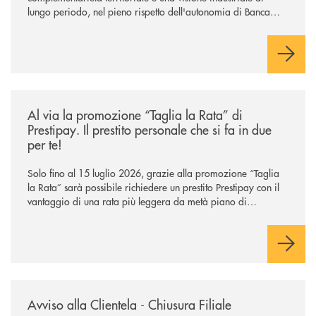
lungo periodo, nel pieno rispetto dell'autonomia di Banca
Cambiano. Nei prossimi giorni verrà avviato il periodo di
negoziazione esclusiva per la finalizzazione dell’operazione.
/news/al-via-la-promozione-taglia-la-rata-di-prestipay-il-prestito-perso
Al via la promozione “Taglia la Rata” di
Prestipay. Il prestito personale che si fa in due
per te!
Solo fino al 15 luglio 2026, grazie alla promozione “Taglia
la Rata” sarà possibile richiedere un prestito Prestipay con il
vantaggio di una rata più leggera da metà piano di
rimborso.
/news/avviso-alla-clientela-chiusura-sportelli/
Avviso alla Clientela - Chiusura Filiale