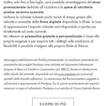
Inoltre, solo fino a fine luglio, sarà possibile avvantaggiarsi del
tasso
dedicato all’iniziativa e le
promozionale
spese di istruttoria
.
pratica saranno azzerate
Inoltrare la richiesta richiede pochi minuti di tempo grazie alla
velocità e comodità della
disponibile in filiale. In caso
firma digitale
di approvazione l’importo richiesto sarà disponibile in poche ore
direttamente sul conto corrente.
Per ottenere un
in base alle
preventivo gratuito e personalizzato
proprie esigenze e per scoprire tutti i dettagli sulle condizioni di
flessibilità è possibile rivolgersi alla propria filiale di fiducia.
Messaggio pubblicitario con finalità promozionale. Le condizioni contrattuali ed
economiche dei prodotti Prestipay sono indicate nel documento Informazioni
Europee di Base sul Credito ai Consumatori (cd. IEBCC), fornito al cliente prima
della stipula del contratto, disponibile sul sito
www.prestipay.it
e presso gli
sportelli delle banche collocatrici. La concessione del finanziamento è soggetta a
valutazione e approvazione di Prestipay S.p.A. previo accertamento dei requisiti
necessari in capo al richiedente. Prestipay è un marchio di Cassa Centrale Banca.
SCOPRI DI PIÙ