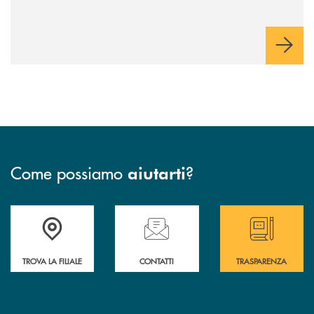
Come possiamo
?
aiutarti
Accedi all' elenco completo delle filiali
Hai bisogno di assistenza immediata ? Contatt
Hai bisogno di alcun
TROVA LA FILIALE
CONTATTI
TRASPARENZA