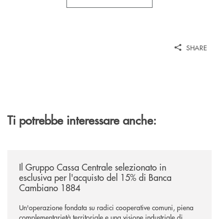
SHARE
Ti potrebbe interessare anche:
/news/il-gruppo-cassa-centrale-selezionato-in-esclusiva-per-lacquisto
Il Gruppo Cassa Centrale selezionato in
esclusiva per l'acquisto del 15% di Banca
Cambiano 1884
Un'operazione fondata su radici cooperative comuni, piena
complementarietà territoriale e una visione industriale di