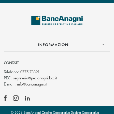
INFORMAZIONI
CONTATTI
Telefono:
0775.73391
(si apre l’app di posta elettronic
PEC:
segreteria@pec.anagni.bcc.it
(si apre l’app di posta elettronica)
E-mail:
info@bancanagni.it
© 2026 BancAnagni Credito Cooperativo Società Cooperativa |