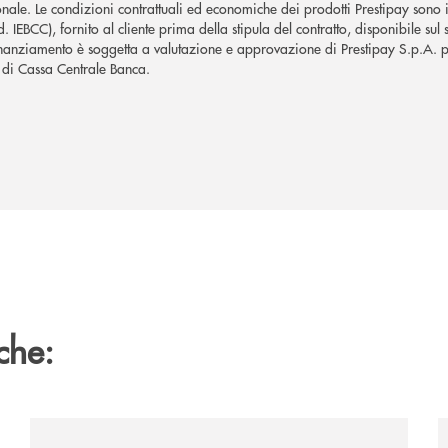
nale. Le condizioni contrattuali ed economiche dei prodotti Prestipay sono
IEBCC), fornito al cliente prima della stipula del contratto, disponibile sul 
finanziamento è soggetta a valutazione e approvazione di Prestipay S.p.A. p
o di Cassa Centrale Banca.
che:
sclusiva-per-lacquisto-del-15-di-banca-cambiano-1884/
/news/al-via-la-promozione-taglia-la-rata-di-prestipay-
/