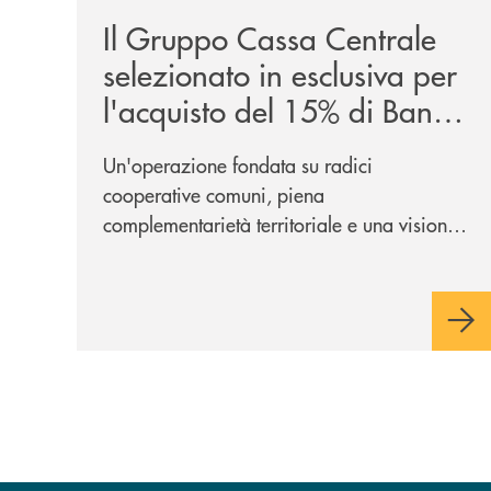
Il Gruppo Cassa Centrale
selezionato in esclusiva per
l'acquisto del 15% di Banca
Cambiano 1884
Un'operazione fondata su radici
cooperative comuni, piena
complementarietà territoriale e una visione
industriale di lungo periodo, nel pieno
rispetto dell'autonomia di Banca
Cambiano. Nei prossimi giorni verrà
avviato il periodo di negoziazione
esclusiva per la finalizzazione
dell’operazione.