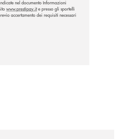
 indicate nel documento Informazioni
sito
www.prestipay.it
e presso gli sportelli
revio accertamento dei requisiti necessari
il-prestito-personale-che-si-fa-in-due-per-te/
news/avviso-alla-clientela-chiusura-sportelli/