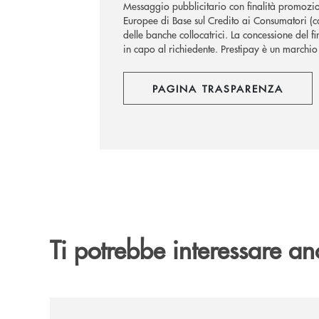
Messaggio pubblicitario con finalità promozio
Europee di Base sul Credito ai Consumatori (cd. 
delle banche collocatrici. La concessione del 
in capo al richiedente. Prestipay è un marchi
PAGINA TRASPARENZA
Ti potrebbe interessare an
/news/il-gruppo-cassa-centrale-selezionato-in-e