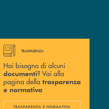
Hai bisogno di alcuni documenti ? Vai alla pagina della 
TRASPARENZA
Hai bisogno di alcuni
? Vai alla
documenti
pagina della
trasparenza
e normativa
TRASPARENZA E NORMATIVA