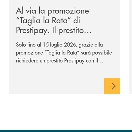
Al via la promozione
“Taglia la Rata” di
Prestipay. Il prestito
personale che si fa in due
Solo fino al 15 luglio 2026, grazie alla
per te!
promozione “Taglia la Rata” sarà possibile
richiedere un prestito Prestipay con il
vantaggio di una rata più leggera da metà
piano di rimborso.