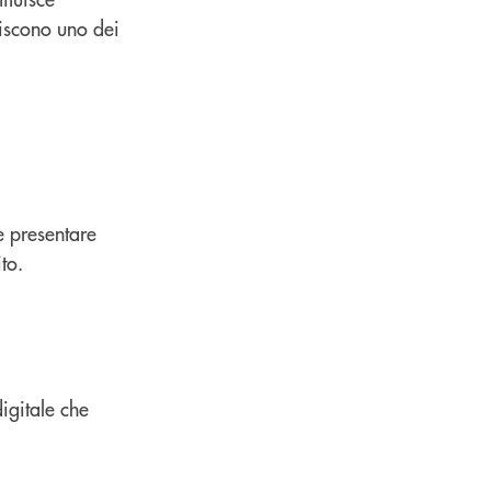
uiscono uno dei
 e presentare
to.
digitale che