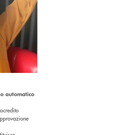
ito automatico
rocredito
’approvazione
ituisce