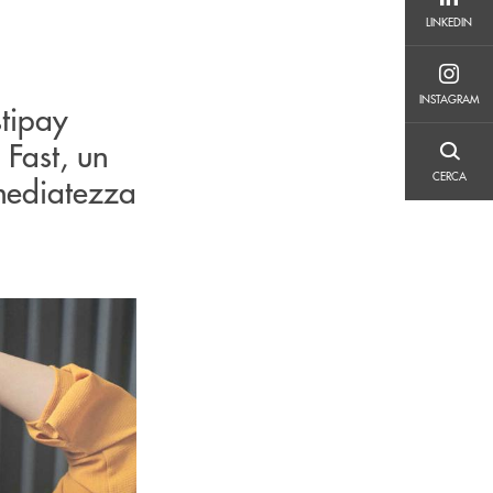
LINKEDIN
LINKEDIN
INSTAGRAM
INSTAGRAM
stipay
 Fast, un
CERCA
CERCA
mediatezza