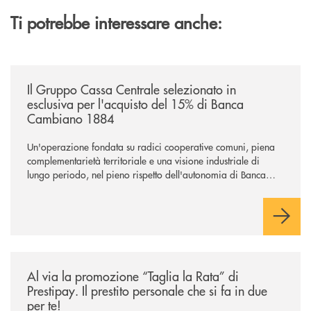
Ti potrebbe interessare anche:
/news/il-gruppo-cassa-centrale-selezionato-in-esclusiva-per-lacquisto
Il Gruppo Cassa Centrale selezionato in
esclusiva per l'acquisto del 15% di Banca
Cambiano 1884
Un'operazione fondata su radici cooperative comuni, piena
complementarietà territoriale e una visione industriale di
lungo periodo, nel pieno rispetto dell'autonomia di Banca
Cambiano. Nei prossimi giorni verrà avviato il periodo di
negoziazione esclusiva per la finalizzazione dell’operazione.
/news/al-via-la-promozione-taglia-la-rata-di-prestipay-il-prestito-perso
Al via la promozione “Taglia la Rata” di
Prestipay. Il prestito personale che si fa in due
per te!