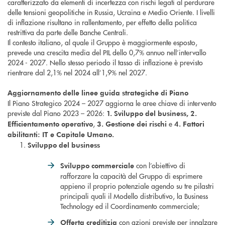
caratterizzato da elementi di incertezza con rischi legati al perdurare
delle tensioni geopolitiche in Russia, Ucraina e Medio Oriente. I livelli
di inflazione risultano in rallentamento, per effetto della politica
restrittiva da parte delle Banche Centrali.
Il contesto italiano, al quale il Gruppo è maggiormente esposto,
prevede una crescita media del PIL dello 0,7% annuo nell’intervallo
2024 - 2027. Nello stesso periodo il tasso di inflazione è previsto
rientrare dal 2,1% nel 2024 all’1,9% nel 2027.
Aggiornamento delle linee guida strategiche di Piano
Il Piano Strategico 2024 – 2027 aggiorna le aree chiave di intervento
previste dal Piano 2023 – 2026:
1. Sviluppo del business, 2.
,
e
Efficientamento operativo
3. Gestione dei rischi
4. Fattori
abilitanti: IT e Capitale Umano
.
Sviluppo del business
con l’obiettivo di
Sviluppo commerciale
rafforzare la capacità del Gruppo di esprimere
appieno il proprio potenziale agendo su tre pilastri
principali quali il Modello distributivo, la Business
Technology ed il Coordinamento commerciale;
con azioni previste per innalzare
Offerta creditizia