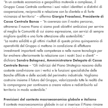
“In un contesto economico e geopolitico mutevole e complesso, il
Gruppo Cassa Centrale conferma i suoi valori identitari e distintivi di
cooperazione, reciprocità e relazione con la clientela e di forte
vicinanza al territorio” – afferma
Giorgio Fracalossi, Presidente di
– “In coerenza con il nostro percorso,
Cassa Centrale Banca
attraverso il nuovo Piano ci siamo posti obiettivi ambiziosi per servire
al meglio le Comunità di cui siamo espressione, con servizi di sempre
migliore qualità e una forte attenzione alla sostenibilità.”
“La nostra solidità e gli ottimi risultati di questo primo quinquennio di
operatività del Gruppo ci mettono in condizione di effettuare
investimenti importanti nelle competenze e nelle nuove tecnologie per
far evolvere ulteriormente la relazione con i nostri Soci e clienti” –
dichiara
Sandro Bolognesi, Amministratore Delegato di Cassa
– “Gli indirizzi del Piano Strategico nascono dalla
Centrale Banca
costante condivisione con i vertici e le funzioni specialistiche delle
Banche affiliate e delle società del perimetro industriale. Vogliamo
costruire insieme il futuro del Gruppo, valorizzando tutte le realtà che
lo compongono per continuare a creare valore e redistribuirlo sul
territorio in modo sostenibile.”
Previsioni del contesto macroeconomico globale e italiano
Il contesto macroeconomico globale in cui si inserisce il Piano rimane