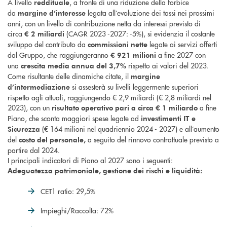
A livello
, a fronte di una riduzione della forbice
reddituale
da
legata all’evoluzione dei tassi nei prossimi
margine d’interesse
anni, con un livello di contribuzione netta da interessi previsto di
circa
(CAGR 2023 -2027: -5%), si evidenzia il costante
€ 2 miliardi
sviluppo del contributo da
legate ai servizi offerti
commissioni nette
dal Gruppo, che raggiungeranno
a fine 2027 con
€ 921 milioni
una
rispetto ai valori del 2023.
crescita media annua del 3,7%
Come risultante delle dinamiche citate, il
margine
si assesterà su livelli leggermente superiori
d’intermediazione
rispetto agli attuali, raggiungendo € 2,9 miliardi (€ 2,8 miliardi nel
2023), con un
a fine
risultato operativo
pari a circa € 1 miliardo
Piano, che sconta maggiori spese legate ad
investimenti IT e
(€ 164 milioni nel quadriennio 2024 - 2027) e all’aumento
Sicurezza
del
a seguito del rinnovo contrattuale previsto a
costo del personale,
partire dal 2024.
I principali indicatori di Piano al 2027 sono i seguenti:
Adeguatezza patrimoniale, gestione dei rischi e liquidità:
CET1 ratio: 29,5%
Impieghi/Raccolta: 72%