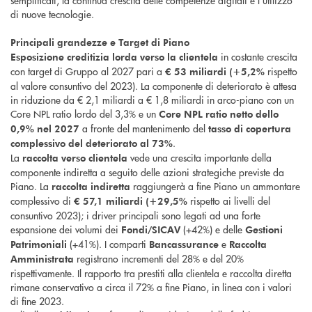
semplificati, la continua crescita delle competenze digitali e l’utilizzo
di nuove tecnologie.
Principali grandezze e Target di Piano
in costante crescita
Esposizione creditizia lorda verso la clientela
con target di Gruppo al 2027 pari a
rispetto
€ 53 miliardi (+5,2%
al valore consuntivo del 2023). La componente di deteriorato è attesa
in riduzione da € 2,1 miliardi a € 1,8 miliardi in arco-piano con un
Core NPL ratio lordo del 3,3% e un
Core NPL ratio netto dello
a fronte del mantenimento del
0,9% nel 2027
tasso di copertura
.
complessivo del deteriorato al 73%
La
vede una crescita importante della
raccolta verso clientela
componente indiretta a seguito delle azioni strategiche previste da
Piano. La
raggiungerà a fine Piano un ammontare
raccolta indiretta
complessivo di
rispetto ai livelli del
€ 57,1 miliardi (+29,5%
consuntivo 2023); i driver principali sono legati ad una forte
espansione dei volumi dei
(+42%) e delle
Fondi/SICAV
Gestioni
(+41%). I comparti
e
Patrimoniali
Bancassurance
Raccolta
registrano incrementi del 28% e del 20%
Amministrata
rispettivamente. Il rapporto tra prestiti alla clientela e raccolta diretta
rimane conservativo a circa il 72% a fine Piano, in linea con i valori
di fine 2023.