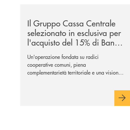
/news/il-gruppo-cassa-centrale-selezionato-in-e
Il Gruppo Cassa Centrale
selezionato in esclusiva per
l'acquisto del 15% di Banca
Cambiano 1884
Un'operazione fondata su radici
cooperative comuni, piena
complementarietà territoriale e una visione
industriale di lungo periodo, nel pieno
rispetto dell'autonomia di Banca
Cambiano. Nei prossimi giorni verrà
avviato il periodo di negoziazione
esclusiva per la finalizzazione
dell’operazione.