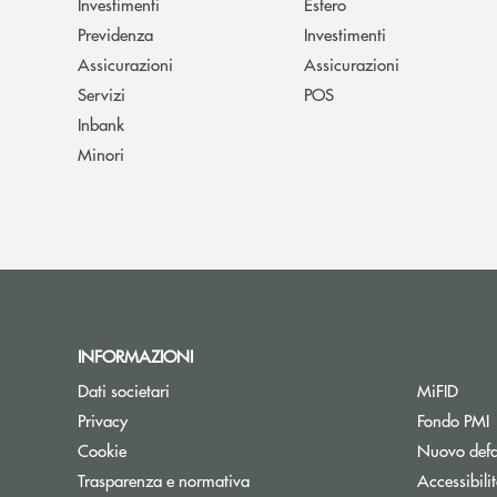
Investimenti
Estero
Previdenza
Investimenti
Assicurazioni
Assicurazioni
Servizi
POS
Inbank
Minori
INFORMAZIONI
Dati societari
MiFID
A
Privacy
Fondo PMI
Cookie
Nuovo defa
Apre una nuova finestra
Trasparenza e normativa
Accessibili