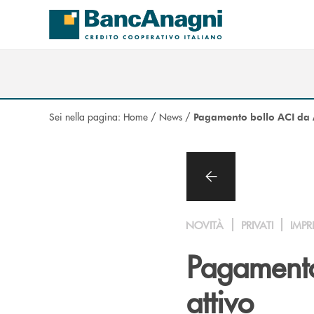
Salta al contenuto principale
Sei nella pagina:
Home
/
News
/
Pagamento bollo ACI da
NOVITÀ
PRIVATI
IMPR
Pagamento
attivo