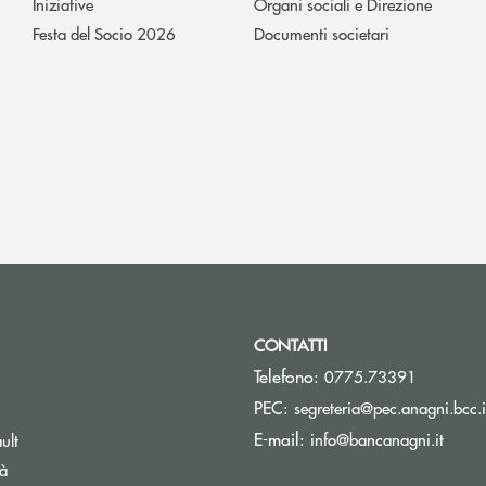
Iniziative
Organi sociali e Direzione
Festa del Socio 2026
Documenti societari
CONTATTI
Telefono:
0775.73391
PEC:
segreteria@pec.anagni.bcc.i
pre una nuova finestra
(si ap
E-mail:
info@bancanagni.it
ult
tà