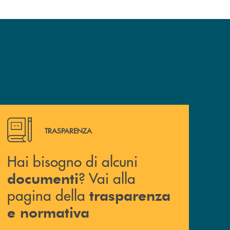
Hai bisogno di alcuni documenti ? Vai alla pagina della 
TRASPARENZA
Hai bisogno di alcuni
? Vai alla
documenti
pagina della
trasparenza
e normativa