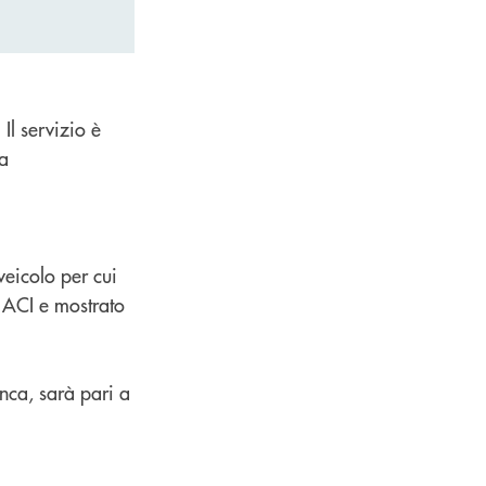
. Il servizio è
ca
.
veicolo per cui
i ACI e mostrato
nca, sarà pari a