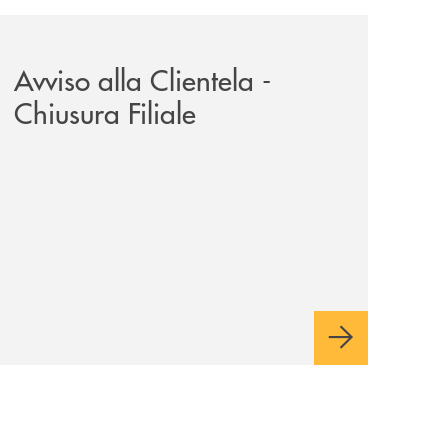
il-prestito-personale-che-si-fa-in-due-per-te/
news/avviso-alla-clientela-chiusura-sportelli/
Avviso alla Clientela -
Chiusura Filiale