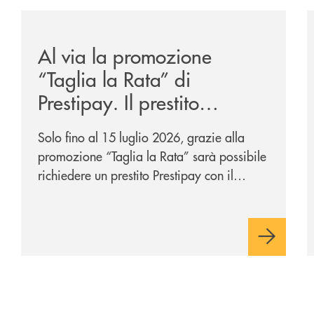
sclusiva-per-lacquisto-del-15-di-banca-cambiano-1884/
/news/al-via-la-promozione-taglia-la-rata-di-prestipay-
/
Al via la promozione
“Taglia la Rata” di
Prestipay. Il prestito
personale che si fa in due
Solo fino al 15 luglio 2026, grazie alla
per te!
promozione “Taglia la Rata” sarà possibile
richiedere un prestito Prestipay con il
vantaggio di una rata più leggera da metà
piano di rimborso.