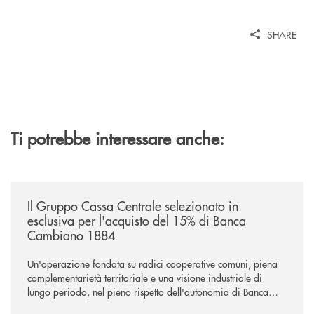
SHARE
Ti potrebbe interessare anche:
/news/il-gruppo-cassa-centrale-selezionato-in-esclusiva-per-lacquisto
Il Gruppo Cassa Centrale selezionato in
esclusiva per l'acquisto del 15% di Banca
Cambiano 1884
Un'operazione fondata su radici cooperative comuni, piena
complementarietà territoriale e una visione industriale di
lungo periodo, nel pieno rispetto dell'autonomia di Banca
Cambiano. Nei prossimi giorni verrà avviato il periodo di