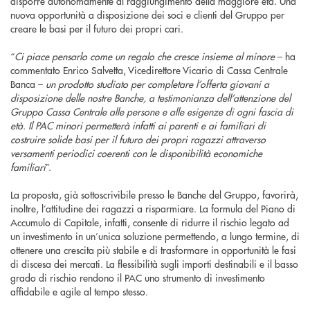
disporre autonomamente al raggiungimento della maggiore età. Una
nuova opportunità a disposizione dei soci e clienti del Gruppo per
creare le basi per il futuro dei propri cari.
“
Ci piace pensarlo come un regalo che cresce insieme al minore
– ha
commentato Enrico Salvetta, Vicedirettore Vicario di Cassa Centrale
Banca –
un prodotto studiato per completare l’offerta giovani a
disposizione delle nostre Banche, a testimonianza dell’attenzione del
Gruppo Cassa Centrale alle persone e alle esigenze di ogni fascia di
età. Il PAC minori permetterà infatti ai parenti e ai familiari di
costruire solide basi per il futuro dei propri ragazzi attraverso
versamenti periodici coerenti con le disponibilità economiche
familiari
”.
La proposta, già sottoscrivibile presso le Banche del Gruppo, favorirà,
inoltre, l’attitudine dei ragazzi a risparmiare. La formula del Piano di
Accumulo di Capitale, infatti, consente di ridurre il rischio legato ad
un investimento in un’unica soluzione permettendo, a lungo termine, di
ottenere una crescita più stabile e di trasformare in opportunità le fasi
di discesa dei mercati. La flessibilità sugli importi destinabili e il basso
grado di rischio rendono il PAC uno strumento di investimento
affidabile e agile al tempo stesso.