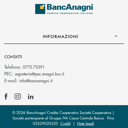
INFORMAZIONI
CONTATTI
Telefono:
0775.73391
(si apre l’app di posta elettronic
PEC:
segreteria@pec.anagni.bcc.it
(si apre l’app di posta elettronica)
E-mail:
info@bancanagni.it
© 2026 BancAnagni Credito Cooperativo Società Cooperativa |
Società partecipante al Gruppo IVA Cassa Centrale Banca · P.Iva
02529020220
Crediti
|
Note legali