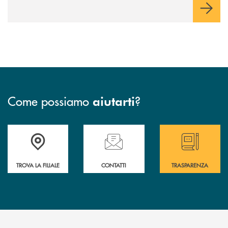
Come possiamo
?
aiutarti
Accedi all' elenco completo delle filiali
Hai bisogno di assistenza immediata ? Contatt
Hai bisogno di alcun
TROVA LA FILIALE
CONTATTI
TRASPARENZA