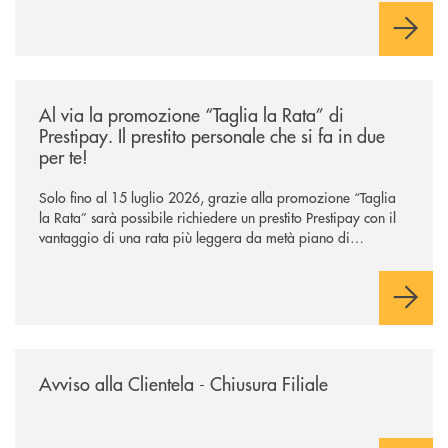
negoziazione esclusiva per la finalizzazione dell’operazione.
/news/al-via-la-promozione-taglia-la-rata-di-prestipay-il-prestito-perso
Al via la promozione “Taglia la Rata” di
Prestipay. Il prestito personale che si fa in due
per te!
Solo fino al 15 luglio 2026, grazie alla promozione “Taglia
la Rata” sarà possibile richiedere un prestito Prestipay con il
vantaggio di una rata più leggera da metà piano di
rimborso.
/news/avviso-alla-clientela-chiusura-sportelli/
Avviso alla Clientela - Chiusura Filiale