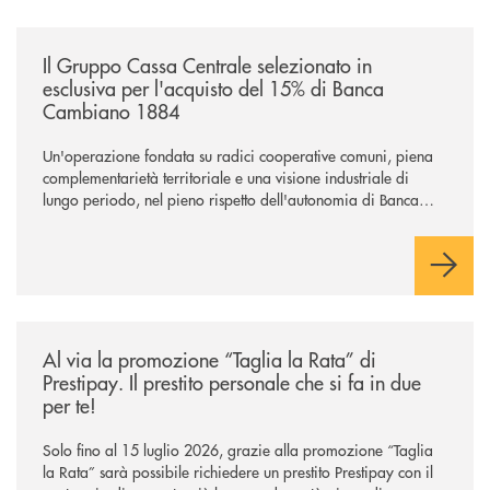
/news/il-gruppo-cassa-centrale-selezionato-in-esclusiva-per-lacquisto
Il Gruppo Cassa Centrale selezionato in
esclusiva per l'acquisto del 15% di Banca
Cambiano 1884
Un'operazione fondata su radici cooperative comuni, piena
complementarietà territoriale e una visione industriale di
lungo periodo, nel pieno rispetto dell'autonomia di Banca
Cambiano. Nei prossimi giorni verrà avviato il periodo di
negoziazione esclusiva per la finalizzazione dell’operazione.
/news/al-via-la-promozione-taglia-la-rata-di-prestipay-il-prestito-perso
Al via la promozione “Taglia la Rata” di
Prestipay. Il prestito personale che si fa in due
per te!
Solo fino al 15 luglio 2026, grazie alla promozione “Taglia
la Rata” sarà possibile richiedere un prestito Prestipay con il