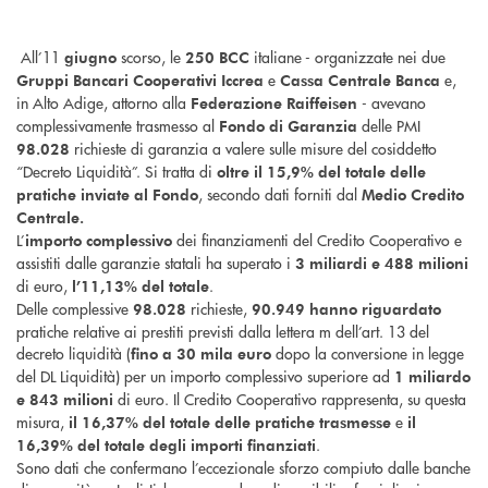
All’11
scorso, le
italiane - organizzate nei due
giugno
250 BCC
e
e,
Gruppi Bancari Cooperativi Iccrea
Cassa Centrale Banca
in Alto Adige, attorno alla
- avevano
Federazione Raiffeisen
complessivamente trasmesso al
delle PMI
Fondo di Garanzia
richieste di garanzia a valere sulle misure del cosiddetto
98.028
“Decreto Liquidità”. Si tratta di
oltre il 15,9% del totale delle
, secondo dati forniti dal
pratiche inviate al Fondo
Medio Credito
Centrale.
L’
dei finanziamenti del Credito Cooperativo e
importo complessivo
assistiti dalle garanzie statali ha superato i
3 miliardi e 488 milioni
di euro,
.
l’11,13% del totale
Delle complessive
richieste,
98.028
90.949 hanno riguardato
pratiche relative ai prestiti previsti dalla lettera m dell’art. 13 del
decreto liquidità (
dopo la conversione in legge
fino a 30 mila euro
del DL Liquidità) per un importo complessivo superiore ad
1 miliardo
di euro. Il Credito Cooperativo rappresenta, su questa
e 843 milioni
misura,
e
il 16,37% del totale delle pratiche trasmesse
il
.
16,39% del totale degli importi finanziati
Sono dati che confermano l’eccezionale sforzo compiuto dalle banche