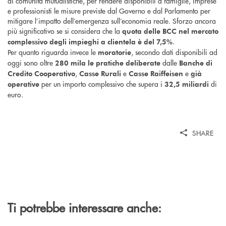
di comunità mutualistiche, per rendere disponibili a famiglie, imprese
e professionisti le misure previste dal Governo e dal Parlamento per
mitigare l’impatto dell’emergenza sull’economia reale. Sforzo ancora
più significativo se si considera che la
quota delle BCC nel mercato
.
complessivo degli impieghi a clientela è del 7,5%
Per quanto riguarda invece le
, secondo dati disponibili ad
moratorie
oggi sono oltre
dalle
280 mila le pratiche deliberate
Banche di
,
e
e
Credito Cooperativo
Casse Rurali
Casse Raiffeisen
già
per un importo complessivo che supera i
di
operative
32,5 miliardi
euro.
SHARE
Ti potrebbe interessare anche: