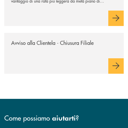
vantaggio di una rata più leggera da metà piano di
rimborso.
/news/avviso-alla-clientela-chiusura-sportelli/
Avviso alla Clientela - Chiusura Filiale
Come possiamo
?
aiutarti