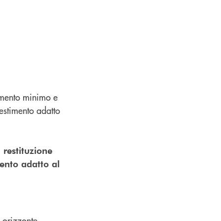
imento minimo e
nvestimento adatto
restituzione
mento adatto al
n orizzonte