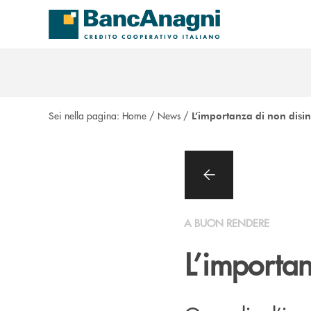
Salta al contenuto principale
Sei nella pagina:
Home
/
News
/
L’importanza di non disin
A BUON RENDERE
L’importan