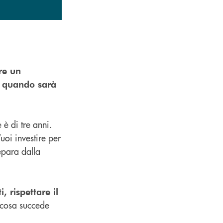
re un
to quando sarà
 è di tre anni.
uoi investire per
epara dalla
, rispettare il
è cosa succede