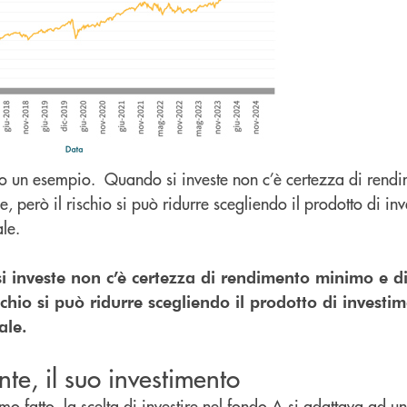
lo un esempio. Quando si investe non c’è certezza di rend
le, però il rischio si può ridurre scegliendo il prodotto di i
rale.
nveste non c’è certezza di rendimento minimo e di 
ischio si può ridurre scegliendo il prodotto di investi
ale.
te, il suo investimento
 fatto, la scelta di investire nel fondo A si adattava ad u