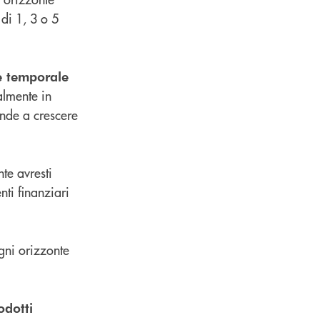
di 1, 3 o 5
te temporale
almente in
ende a crescere
nte avresti
ti finanziari
gni orizzonte
odotti