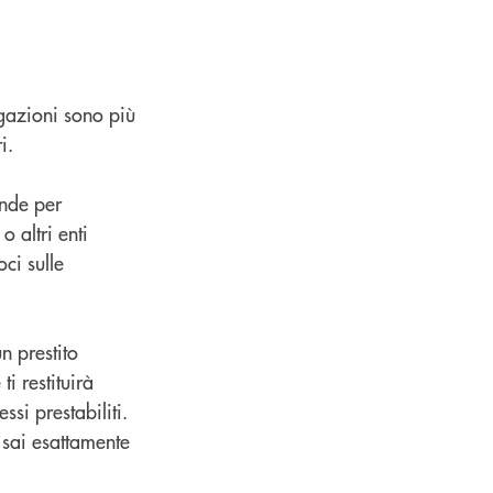
igazioni sono più
ri.
ende per
 altri enti
ci sulle
n prestito
i restituirà
ssi prestabiliti.
, sai esattamente