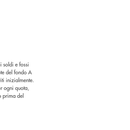
soldi e fossi
uote del fondo A
ti inizialmente.
er ogni quota,
to prima del