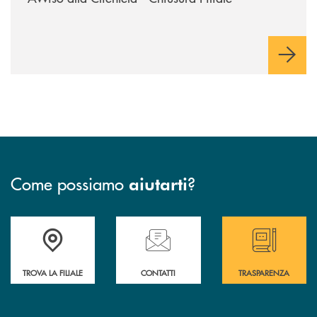
Come possiamo
?
aiutarti
Accedi all' elenco completo delle filiali
Hai bisogno di assistenza immediata ? Contatt
Hai bisogno di alcun
TROVA LA FILIALE
CONTATTI
TRASPARENZA