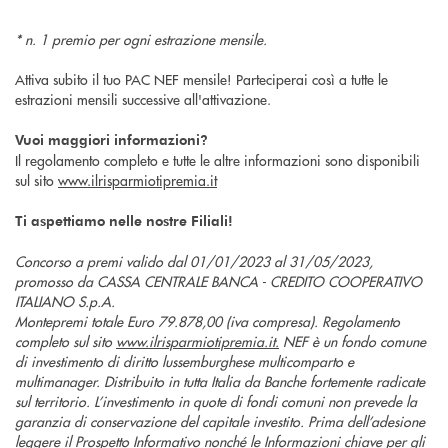
* n. 1 premio per ogni estrazione mensile.
Attiva subito il tuo PAC NEF mensile! Parteciperai così a tutte le
estrazioni mensili successive all'attivazione.
Vuoi maggiori informazioni?
Il regolamento completo e tutte le altre informazioni sono disponibili
sul sito
www.ilrisparmiotipremia.it
Ti aspettiamo nelle nostre Filiali!
Concorso a premi valido dal 01/01/2023 al 31/05/2023,
promosso da CASSA CENTRALE BANCA - CREDITO COOPERATIVO
ITALIANO S.p.A.
Montepremi totale Euro 79.878,00 (iva compresa). Regolamento
completo sul sito
www.ilrisparmiotipremia.it.
NEF è un fondo comune
di investimento di diritto lussemburghese multicomparto e
multimanager. Distribuito in tutta Italia da Banche fortemente radicate
sul territorio. L’investimento in quote di fondi comuni non prevede la
garanzia di conservazione del capitale investito. Prima dell’adesione
leggere il Prospetto Informativo nonché le Informazioni chiave per gli