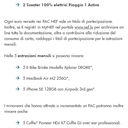
2 Scooter 100% elettrici Piaggio 1 Active
Ogni euro versato nei PAC NEF vale un titolo di partecipazione.
Inoltre, se ti registri in MyNEF nel portale
www.nef.lu
per archiviare on
line tutta la documentazione, oltre a contribuire alla riduzione del
consumo di carta, raddoppi i titoli di partecipazione per le estrazioni
mensili.
Nelle 5
si possono vincere:
estrazioni mensili
5 E-Bike Brinke Modello Xplorer DEORE*,
5 MacBook Air M2 256G*,
5 iPhone SE 128GB con Airpods 3rd gen*.
I minorenni che hanno attivato o incrementato un PAC potranno inoltre
vincere anche:
5 Cuffie* Pioneer HDJ-X7 Cuffie DJ over-ear professionali.