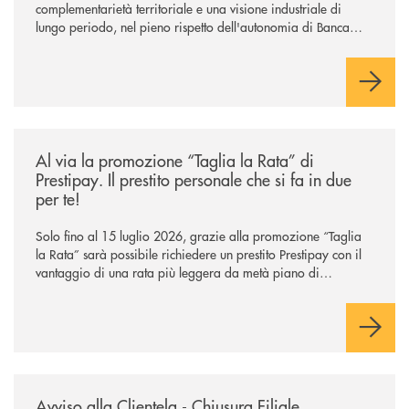
complementarietà territoriale e una visione industriale di
lungo periodo, nel pieno rispetto dell'autonomia di Banca
Cambiano. Nei prossimi giorni verrà avviato il periodo di
negoziazione esclusiva per la finalizzazione dell’operazione.
/news/al-via-la-promozione-taglia-la-rata-di-prestipay-il-prestito-perso
Al via la promozione “Taglia la Rata” di
Prestipay. Il prestito personale che si fa in due
per te!
Solo fino al 15 luglio 2026, grazie alla promozione “Taglia
la Rata” sarà possibile richiedere un prestito Prestipay con il
vantaggio di una rata più leggera da metà piano di
rimborso.
/news/avviso-alla-clientela-chiusura-sportelli/
Avviso alla Clientela - Chiusura Filiale