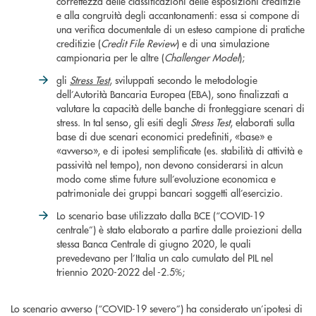
correttezza delle classificazioni delle esposizioni creditizie
e alla congruità degli accantonamenti: essa si compone di
una verifica documentale di un esteso campione di pratiche
creditizie (
Credit File Review
) e di una simulazione
campionaria per le altre (
Challenger Model
);
gli
Stress Test
, sviluppati secondo le metodologie
dell’Autorità Bancaria Europea (EBA), sono finalizzati a
valutare la capacità delle banche di fronteggiare scenari di
stress. In tal senso, gli esiti degli
Stress Test
, elaborati sulla
base di due scenari economici predefiniti, «base» e
«avverso», e di ipotesi semplificate (es. stabilità di attività e
passività nel tempo), non devono considerarsi in alcun
modo come stime future sull’evoluzione economica e
patrimoniale dei gruppi bancari soggetti all’esercizio.
Lo scenario base utilizzato dalla BCE (“COVID-19
centrale”) è stato elaborato a partire dalle proiezioni della
stessa Banca Centrale di giugno 2020, le quali
prevedevano per l’Italia un calo cumulato del PIL nel
triennio 2020-2022 del -2.5%;
Lo scenario avverso (“COVID-19 severo”) ha considerato un’ipotesi di