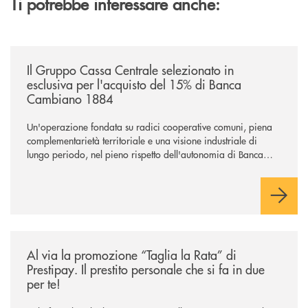
Ti potrebbe interessare anche:
/news/il-gruppo-cassa-centrale-selezionato-in-esclusiva-per-lacquisto
Il Gruppo Cassa Centrale selezionato in
esclusiva per l'acquisto del 15% di Banca
Cambiano 1884
Un'operazione fondata su radici cooperative comuni, piena
complementarietà territoriale e una visione industriale di
lungo periodo, nel pieno rispetto dell'autonomia di Banca
Cambiano. Nei prossimi giorni verrà avviato il periodo di
negoziazione esclusiva per la finalizzazione dell’operazione.
/news/al-via-la-promozione-taglia-la-rata-di-prestipay-il-prestito-perso
Al via la promozione “Taglia la Rata” di
Prestipay. Il prestito personale che si fa in due
per te!