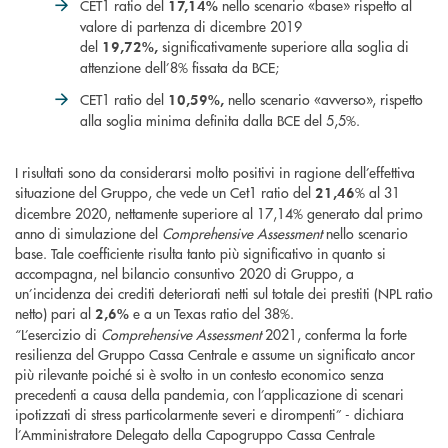
CET1 ratio del
nello scenario «base» rispetto al
17,14%
valore di partenza di dicembre 2019
del
significativamente superiore alla soglia di
19,72%,
attenzione dell’8% fissata da BCE;
CET1 ratio del
nello scenario «avverso», rispetto
10,59%,
alla soglia minima definita dalla BCE del 5,5%.
I risultati sono da considerarsi molto positivi in ragione dell’effettiva
situazione del Gruppo, che vede un Cet1 ratio del
% al 31
21,46
dicembre 2020, nettamente superiore al 17,14% generato dal primo
anno di simulazione del
Comprehensive Assessment
nello scenario
base. Tale coefficiente risulta tanto più significativo in quanto si
accompagna, nel bilancio consuntivo 2020 di Gruppo, a
un’incidenza dei crediti deteriorati netti sul totale dei prestiti (NPL ratio
netto) pari al
e a un Texas ratio del 38%.
2,6%
“L’esercizio di
Comprehensive Assessment
2021, conferma la forte
resilienza del Gruppo Cassa Centrale e assume un significato ancor
più rilevante poiché si è svolto in un contesto economico senza
precedenti a causa della pandemia, con l’applicazione di scenari
ipotizzati di stress particolarmente severi e dirompenti” - dichiara
l’Amministratore Delegato della Capogruppo Cassa Centrale