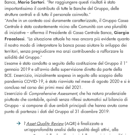
Banca,
. “Per raggiungere questi risultati è stato
Mario Sartori
importantissimo il contributo di tutte le Banche del Gruppo, delle
strutture centrali e di tutto il personale coinvolto.”
“Anche in un contesto così duramente caratterizzato, il Gruppo Cassa
Centrale è stato costantemente vicino alle Comunità con una pluralità
di iniziative – afferma il Presidente di Cassa Centrale Banca,
Giorgio
. “La situazione attuale ha reso ancora più evidente quanto
Fracalossi
il nostro modo di interpretare la banca possa aiutare lo sviluppo dei
territori, senza pregiudicare ma anzi contribuendo a rafforzare la
solidità del Gruppo.”
L’esame è stato condotto a seguito della costituzione del Gruppo il 1°
gennaio 2019 e all’avvio della supervisione diretta da parte della
BCE. L’esercizio, inizialmente sospeso in seguito allo scoppio della
pandemia COVID-19, è stato riavviato nel mese di agosto 2020 e si è
concluso nel corso dei primi mesi del 2021.
L’esercizio di
Comprehensive Assessment
, che ha natura prudenziale
piuttosto che contabile, quindi senza riflessi automatici sul bilancio di
Gruppo - si compone di due ambiti principali che hanno avuto come
punto di partenza i dati del Gruppo al 31 dicembre 2019:
l’
Asset Quality Review
(AQR) è finalizzata a
un’approfondita analisi della qualità degli attivi, alla