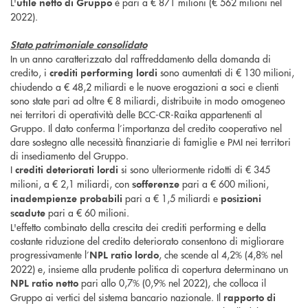
L'
è pari a € 871 milioni (€ 562 milioni nel
utile netto di Gruppo
2022).
Stato patrimoniale consolidato
In un anno caratterizzato dal raffreddamento della domanda di
credito, i
sono aumentati di € 130 milioni,
crediti performing lordi
chiudendo a € 48,2 miliardi e le nuove erogazioni a soci e clienti
sono state pari ad oltre € 8 miliardi, distribuite in modo omogeneo
nei territori di operatività delle BCC-CR-Raika appartenenti al
Gruppo. Il dato conferma l’importanza del credito cooperativo nel
dare sostegno alle necessità finanziarie di famiglie e PMI nei territori
di insediamento del Gruppo.
I
si sono ulteriormente ridotti di € 345
crediti deteriorati lordi
milioni, a € 2,1 miliardi, con
pari a € 600 milioni,
sofferenze
pari a € 1,5 miliardi e
inadempienze probabili
posizioni
pari a € 60 milioni.
scadute
L'effetto combinato della crescita dei crediti performing e della
costante riduzione del credito deteriorato consentono di migliorare
progressivamente l’
, che scende al 4,2% (4,8% nel
NPL ratio lordo
2022) e, insieme alla prudente politica di copertura determinano un
pari allo 0,7% (0,9% nel 2022), che colloca il
NPL ratio netto
Gruppo ai vertici del sistema bancario nazionale. Il
rapporto di