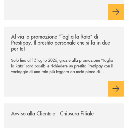
Cambiano. Nei prossimi giorni verrà avviato il periodo di
negoziazione esclusiva per la finalizzazione dell’operazione.
/news/al-via-la-promozione-taglia-la-rata-di-prestipay-il-prestito-perso
Al via la promozione “Taglia la Rata” di
Prestipay. Il prestito personale che si fa in due
per te!
Solo fino al 15 luglio 2026, grazie alla promozione “Taglia
la Rata” sarà possibile richiedere un prestito Prestipay con il
vantaggio di una rata più leggera da metà piano di
rimborso.
/news/avviso-alla-clientela-chiusura-sportelli/
Avviso alla Clientela - Chiusura Filiale