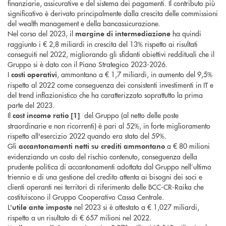
finanziarie, assicurative e del sistema dei pagamenti. Il contributo più
significativo è derivato principalmente dalla crescita delle commissioni
del wealth management e della bancassicurazione.
Nel corso del 2023, il
ha quindi
margine di intermediazione
raggiunto i € 2,8 miliardi in crescita del 13% rispetto ai risultati
conseguiti nel 2022, migliorando gli sfidanti obiettivi reddituali che il
Gruppo si è dato con il Piano Strategico 2023-2026.
I
, ammontano a € 1,7 miliardi, in aumento del 9,5%
costi operativi
rispetto al 2022 come conseguenza dei consistenti investimenti in IT e
del trend inflazionistico che ha caratterizzato soprattutto la prima
parte del 2023.
Il
del Gruppo (al netto delle poste
cost income ratio [1]
straordinarie e non ricorrenti) è pari al 52%, in forte miglioramento
rispetto all'esercizio 2022 quando era stato del 59%.
Gli
a € 80 milioni
accantonamenti netti su crediti
ammontano
evidenziando un costo del rischio contenuto, conseguenza della
prudente politica di accantonamenti adottata dal Gruppo nell’ultimo
triennio e di una gestione del credito attenta ai bisogni dei soci e
clienti operanti nei territori di riferimento delle BCC-CR-Raika che
costituiscono il Gruppo Cooperativo Cassa Centrale.
L'
nel 2023 si è attestato a € 1,027 miliardi,
utile ante imposte
rispetto a un risultato di € 657 milioni nel 2022.