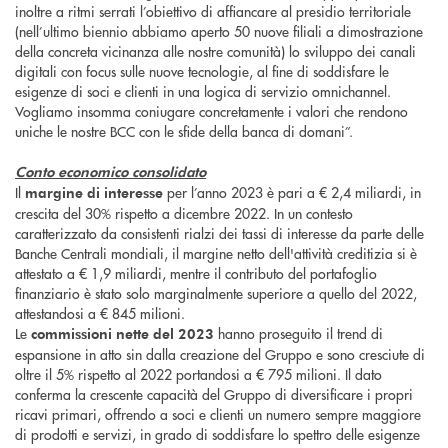
inoltre a ritmi serrati l’obiettivo di affiancare al presidio territoriale
(nell’ultimo biennio abbiamo aperto 50 nuove filiali a dimostrazione
della concreta vicinanza alle nostre comunità) lo sviluppo dei canali
digitali con focus sulle nuove tecnologie, al fine di soddisfare le
esigenze di soci e clienti in una logica di servizio omnichannel.
Vogliamo insomma coniugare concretamente i valori che rendono
uniche le nostre BCC con le sfide della banca di domani”.
Conto economico consolidato
Il
per l’anno 2023 è pari a € 2,4 miliardi, in
margine di interesse
crescita del 30% rispetto a dicembre 2022. In un contesto
caratterizzato da consistenti rialzi dei tassi di interesse da parte delle
Banche Centrali mondiali, il margine netto dell'attività creditizia si è
attestato a € 1,9 miliardi, mentre il contributo del portafoglio
finanziario è stato solo marginalmente superiore a quello del 2022,
attestandosi a € 845 milioni.
Le
hanno proseguito il trend di
commissioni nette
del 2023
espansione in atto sin dalla creazione del Gruppo e sono cresciute di
oltre il 5% rispetto al 2022 portandosi a € 795 milioni. Il dato
conferma la crescente capacità del Gruppo di diversificare i propri
ricavi primari, offrendo a soci e clienti un numero sempre maggiore
di prodotti e servizi, in grado di soddisfare lo spettro delle esigenze