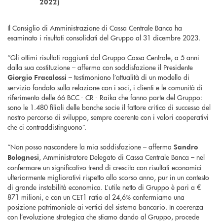
2022)
Il Consiglio di Amministrazione di Cassa Centrale Banca ha
esaminato i risultati consolidati del Gruppo al 31 dicembre 2023.
“Gli ottimi risultati raggiunti dal Gruppo Cassa Centrale, a 5 anni
dalla sua costituzione – afferma con soddisfazione il Presidente
– testimoniano l’attualità di un modello di
Giorgio Fracalossi
servizio fondato sulla relazione con i soci, i clienti e le comunità di
riferimento delle 66 BCC - CR - Raika che fanno parte del Gruppo:
sono le 1.480 filiali delle banche socie il fattore critico di successo del
nostro percorso di sviluppo, sempre coerente con i valori cooperativi
che ci contraddistinguono”.
“Non posso nascondere la mia soddisfazione – afferma
Sandro
, Amministratore Delegato di Cassa Centrale Banca – nel
Bolognesi
confermare un significativo trend di crescita con risultati economici
ulteriormente migliorativi rispetto allo scorso anno, pur in un contesto
di grande instabilità economica. L’utile netto di Gruppo è pari a €
871 milioni, e con un CET1 ratio al 24,6% confermiamo una
posizione patrimoniale ai vertici del sistema bancario. In coerenza
con l’evoluzione strategica che stiamo dando al Gruppo, procede