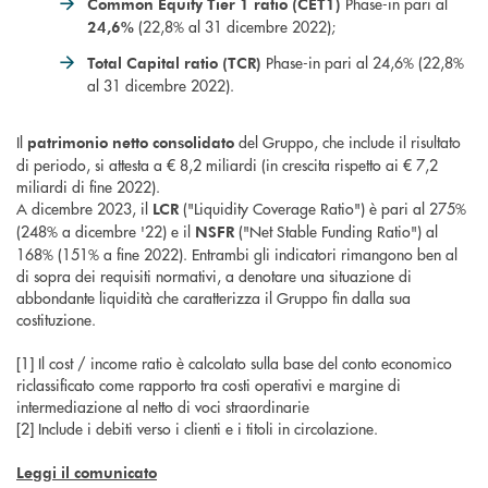
Phase-in pari al
Common Equity Tier 1 ratio (CET1)
(22,8% al 31 dicembre 2022);
24,6%
Phase-in pari al 24,6% (22,8%
Total Capital ratio (TCR)
al 31 dicembre 2022).
Il
del Gruppo, che include il risultato
patrimonio netto consolidato
di periodo, si attesta a € 8,2 miliardi (in crescita rispetto ai € 7,2
miliardi di fine 2022).
A dicembre 2023, il
("Liquidity Coverage Ratio") è pari al 275%
LCR
(248% a dicembre '22) e il
("Net Stable Funding Ratio") al
NSFR
168% (151% a fine 2022). Entrambi gli indicatori rimangono ben al
di sopra dei requisiti normativi, a denotare una situazione di
abbondante liquidità che caratterizza il Gruppo fin dalla sua
costituzione.
[1] Il cost / income ratio è calcolato sulla base del conto economico
riclassificato come rapporto tra costi operativi e margine di
intermediazione al netto di voci straordinarie
[2] Include i debiti verso i clienti e i titoli in circolazione.
Leggi il comunicato