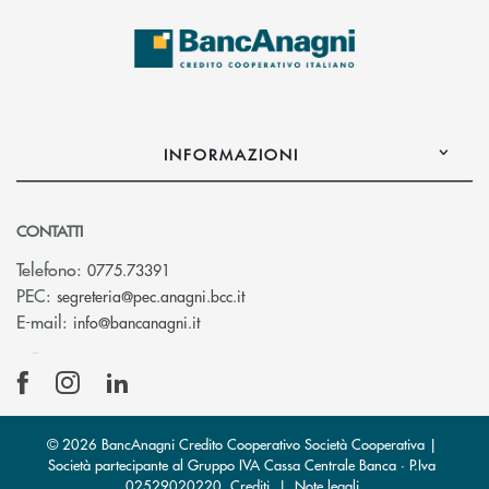
INFORMAZIONI
CONTATTI
Telefono:
0775.73391
(si apre l’app di posta elettronic
PEC:
segreteria@pec.anagni.bcc.it
(si apre l’app di posta elettronica)
E-mail:
info@bancanagni.it
© 2026 BancAnagni Credito Cooperativo Società Cooperativa |
Società partecipante al Gruppo IVA Cassa Centrale Banca · P.Iva
02529020220
Crediti
|
Note legali