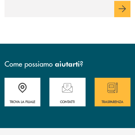
Come possiamo
?
aiutarti
Accedi all' elenco completo delle filiali
Hai bisogno di assistenza immediata ? Contatt
Hai bisogno di alcun
TROVA LA FILIALE
CONTATTI
TRASPARENZA