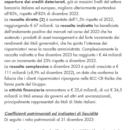
, già ai massimi livelli del settore
copertura
dei crediti
deteriorati
bancario italiano ed europeo, migliora ulteriormente portandosi
all'85%, rispetto all'82% di dicembre 2022.
La
è aumentata dell'1,5% rispetto al 2022,
raccolta diretta [2]
raggiungendo € 67 miliardi. La
ha beneficiato
raccolta indiretta
dell'andamento positivo dei mercati nel corso del 2023 che ha
sostenuto i prodotti di asset management e del forte incremento dei
rendimenti dei titoli governativi, che ha spinto l’interesse dei
risparmiatori verso la raccolta amministrata. Complessivamente la
raccolta indiretta a fine dicembre 2023 ha raggiunto i € 44 miliardi
con un incremento del 23% rispetto a dicembre 2022.
La
a dicembre 2023 è quindi cresciuta a €
raccolta complessiva
111 miliardi (+8,9% sul dicembre 2022), un dato che conferma la
fiducia che i clienti risparmiatori ripongono nelle BCC-CR-Raika che
fanno parte del Gruppo.
Le
ammontano a € 35,6 miliardi, di cui € 34,5
attività finanziarie
miliardi in titoli emessi da governi ed altri enti sovranazionali,
principalmente rappresentati da titoli di Stato italiani.
Coefficienti patrimoniali ed indicatori di liquidità
Di seguito i ratio patrimoniali al 31 dicembre 2023: