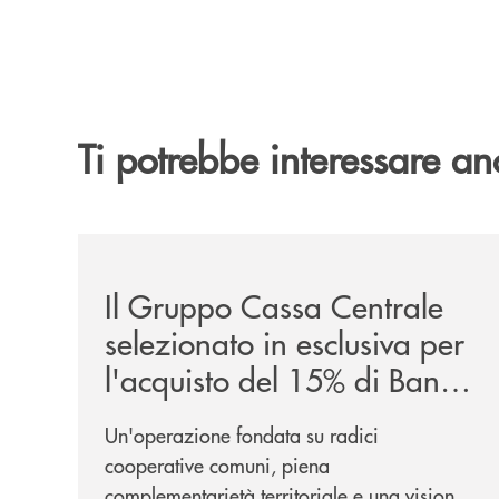
Ti potrebbe interessare an
/news/il-gruppo-cassa-centrale-selezionato-in-e
Il Gruppo Cassa Centrale
selezionato in esclusiva per
l'acquisto del 15% di Banca
Cambiano 1884
Un'operazione fondata su radici
cooperative comuni, piena
complementarietà territoriale e una visione