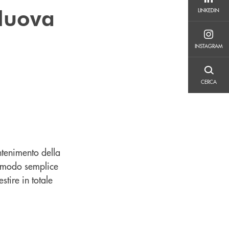
LINKEDIN
 Nuova
LINKEDIN
INSTAGRAM
INSTAGRAM
CERCA
CERCA
antenimento della
n modo semplice
tire in totale