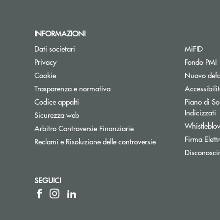
INFORMAZIONI
Dati societari
MiFID
A
Privacy
Fondo PMI
Cookie
Nuovo defa
Apre una nuova finestra
Trasparenza e normativa
Accessibili
Codice appalti
Piano di Sos
Indicizzati
Sicurezza web
Whistleblo
Apre una nuova finestra
Arbitro Controversie Finanziarie
Firma Elet
Reclami e Risoluzione delle controversie
Disconosci
SEGUICI