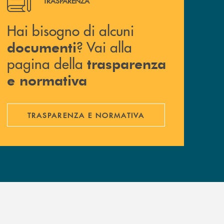
TRASPARENZA
Hai bisogno di alcuni
? Vai alla
documenti
pagina della
trasparenza
e normativa
TRASPARENZA E NORMATIVA