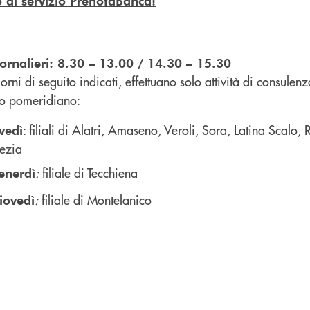
 al servizio PrenotaBanca!
iornalieri: 8.30 – 13.00 / 14.30 – 15.30
iorni di seguito indicati, effettuano solo attività di consulenz
io pomeridiano:
: filiali di Alatri, Amaseno, Veroli, Sora, Latina Scalo,
vedì
mezia
:
filiale di Tecchiena
enerdì
:
filiale di Montelanico
iovedì