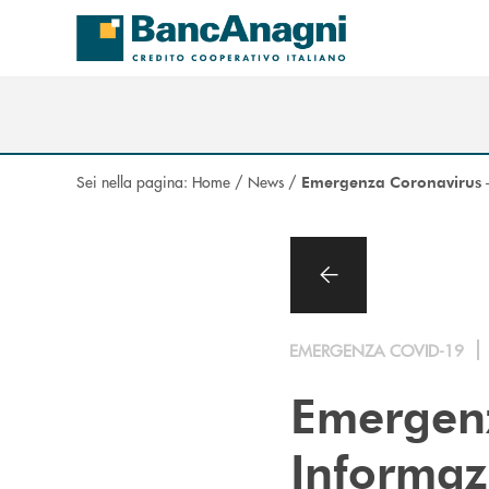
Salta al contenuto principale
Sei nella pagina:
Home
/
News
/
Emergenza Coronavirus –
EMERGENZA COVID-19
Emergenz
Informazi