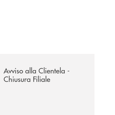
il-prestito-personale-che-si-fa-in-due-per-te/
news/avviso-alla-clientela-chiusura-sportelli/
Avviso alla Clientela -
Chiusura Filiale