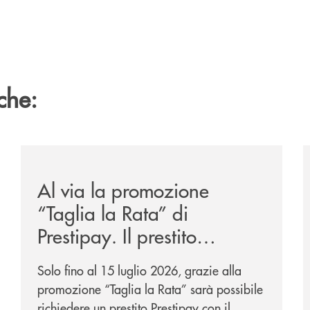
che:
sclusiva-per-lacquisto-del-15-di-banca-cambiano-1884/
/news/al-via-la-promozione-taglia-la-rata-di-prestipay-
/
Al via la promozione
“Taglia la Rata” di
Prestipay. Il prestito
personale che si fa in due
Solo fino al 15 luglio 2026, grazie alla
per te!
promozione “Taglia la Rata” sarà possibile
richiedere un prestito Prestipay con il