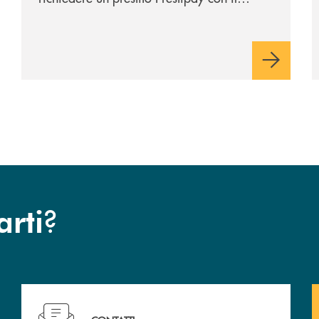
vantaggio di una rata più leggera da metà
piano di rimborso.
?
arti
Hai bisogno di assistenza immediata ? Contattaci!