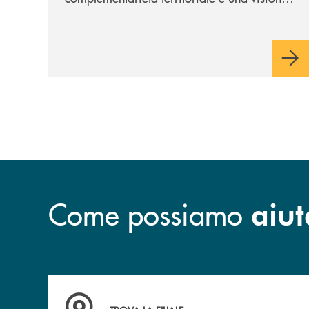
industriale di lungo periodo, nel pieno
rispetto dell'autonomia di Banca
Cambiano. Nei prossimi giorni verrà
avviato il periodo di negoziazione
esclusiva per la finalizzazione
dell’operazione.
Come possiamo
aiut
Accedi all' elenco completo delle filiali