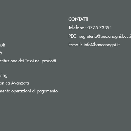
CONTATTI
Telefono:
0775.73391
PEC:
segreteria@pec.anagni.bcc.i
pre una nuova finestra
(si ap
E-mail:
info@bancanagni.it
ult
tà
tituzione dei Tassi nei prodotti
wing
tronica Avanzata
mento operazioni di pagamento