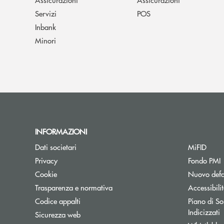
Servizi
POS
Inbank
Minori
INFORMAZIONI
Dati societari
MiFID
A
Privacy
Fondo PMI
Cookie
Nuovo defa
Apre una nuova finestra
Trasparenza e normativa
Accessibili
Codice appalti
Piano di Sos
Indicizzati
Sicurezza web