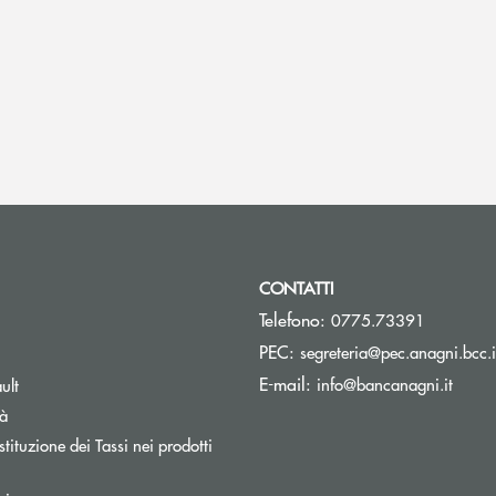
CONTATTI
Telefono:
0775.73391
PEC:
segreteria@pec.anagni.bcc.i
pre una nuova finestra
(si ap
E-mail:
info@bancanagni.it
ult
tà
tituzione dei Tassi nei prodotti