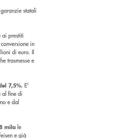
 garanzie statali
ai prestiti
a conversione in
oni di euro. Il
che trasmesse e
E'
del 7,5%.
al fine di
rno e dal
le
8 mila
feisen e già