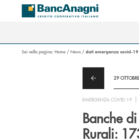
Salta al contenuto principale
Sei nella pagina:
Home
/
News
/
dati emergenza covid-19
29 OTTOBR
EMERGENZA COVID-19
Banche di
Rurali: 173