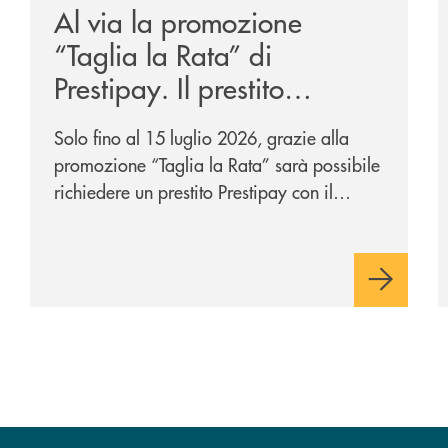
Al via la promozione
“Taglia la Rata” di
Prestipay. Il prestito
personale che si fa in due
Solo fino al 15 luglio 2026, grazie alla
per te!
promozione “Taglia la Rata” sarà possibile
richiedere un prestito Prestipay con il
vantaggio di una rata più leggera da metà
piano di rimborso.