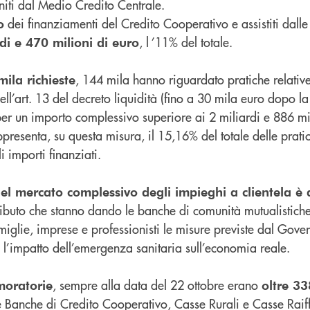
niti dal Medio Credito Centrale.
dei finanziamenti del Credito Cooperativo e assistiti dalle
o
, l ’11% del totale.
di e 470 milioni di euro
, 144 mila hanno riguardato pratiche relative 
ila richieste
dell’art. 13 del decreto liquidità (fino a 30 mila euro dopo l
per un importo complessivo superiore ai 2 miliardi e 886 mili
resenta, su questa misura, il 15,16% del totale delle prati
i importi finanziati.
el mercato complessivo degli impieghi a clientela è 
ributo che stanno dando le banche di comunità mutualistiche 
miglie, imprese e professionisti le misure previste dal Gove
 l’impatto dell’emergenza sanitaria sull’economia reale.
, sempre alla data del 22 ottobre erano
moratorie
oltre 33
le Banche di Credito Cooperativo, Casse Rurali e Casse Raif