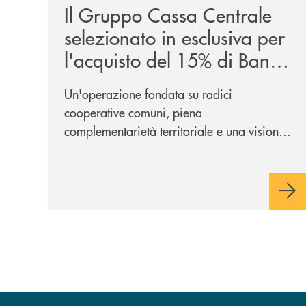
Il Gruppo Cassa Centrale
selezionato in esclusiva per
l'acquisto del 15% di Banca
Cambiano 1884
Un'operazione fondata su radici
cooperative comuni, piena
complementarietà territoriale e una visione
industriale di lungo periodo, nel pieno
rispetto dell'autonomia di Banca
Cambiano. Nei prossimi giorni verrà
avviato il periodo di negoziazione
esclusiva per la finalizzazione
dell’operazione.