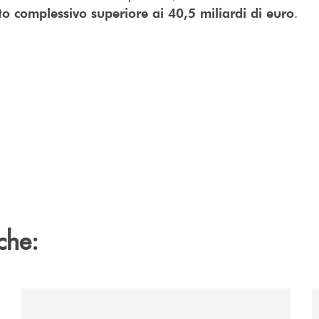
.
o complessivo superiore ai 40,5 miliardi di euro
che:
sclusiva-per-lacquisto-del-15-di-banca-cambiano-1884/
/news/al-via-la-promozione-taglia-la-rata-di-prestipay-
/