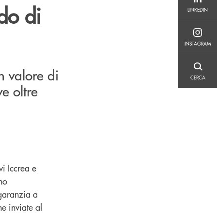
LINKEDIN
do di
LINKEDIN
INSTAGRAM
INSTAGRAM
n valore di
CERCA
CERCA
e oltre
i Iccrea e
no
garanzia a
he inviate al