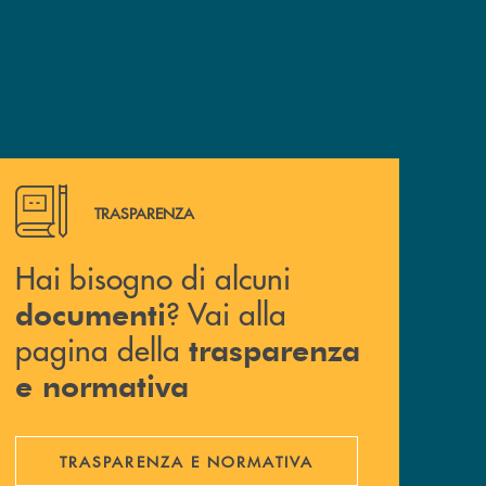
Hai bisogno di alcuni documenti ? Vai alla pagina della 
TRASPARENZA
Hai bisogno di alcuni
? Vai alla
documenti
pagina della
trasparenza
e normativa
TRASPARENZA E NORMATIVA