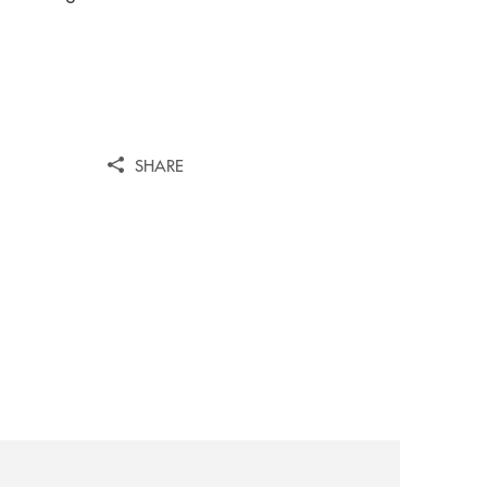
SHARE
il-prestito-personale-che-si-fa-in-due-per-te/
news/avviso-alla-clientela-chiusura-sportelli/