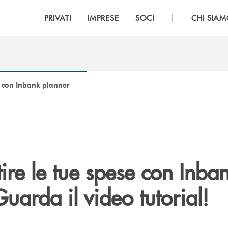
|
PRIVATI
IMPRESE
SOCI
CHI SIA
e con Inbank planner
re le tue spese con Inba
uarda il video tutorial!