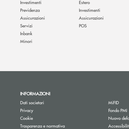
Investimenti
Estero
Previdenza
Investimenti
Assicurazioni
Assicurazioni
Servizi
POS
Inbank
Minori
INFORMAZIONI
Dati societari
MiFID
A
Privacy
Fondo PMI
Cookie
Nuovo defa
Apre una nuova finestra
Trasparenza e normativa
Accessibili