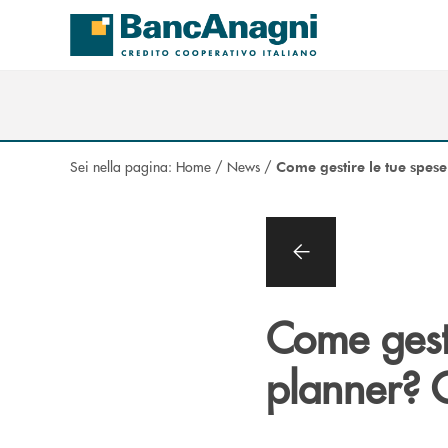
Salta al contenuto principale
Sei nella pagina:
Home
/
News
/
Come gestire le tue spes
Come gesti
planner? G