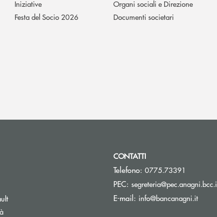
Iniziative
Organi sociali e Direzione
Festa del Socio 2026
Documenti societari
CONTATTI
Telefono:
0775.73391
PEC:
segreteria@pec.anagni.bcc.i
pre una nuova finestra
(si ap
E-mail:
info@bancanagni.it
ult
tà