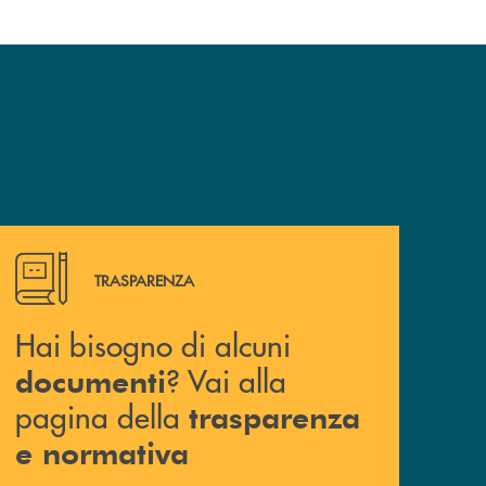
Hai bisogno di alcuni documenti ? Vai alla pagina della 
TRASPARENZA
Hai bisogno di alcuni
? Vai alla
documenti
pagina della
trasparenza
e normativa