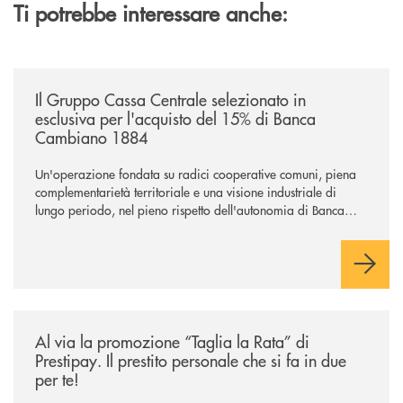
Ti potrebbe interessare anche:
/news/il-gruppo-cassa-centrale-selezionato-in-esclusiva-per-lacquisto
Il Gruppo Cassa Centrale selezionato in
esclusiva per l'acquisto del 15% di Banca
Cambiano 1884
Un'operazione fondata su radici cooperative comuni, piena
complementarietà territoriale e una visione industriale di
lungo periodo, nel pieno rispetto dell'autonomia di Banca
Cambiano. Nei prossimi giorni verrà avviato il periodo di
negoziazione esclusiva per la finalizzazione dell’operazione.
/news/al-via-la-promozione-taglia-la-rata-di-prestipay-il-prestito-perso
Al via la promozione “Taglia la Rata” di
Prestipay. Il prestito personale che si fa in due
per te!