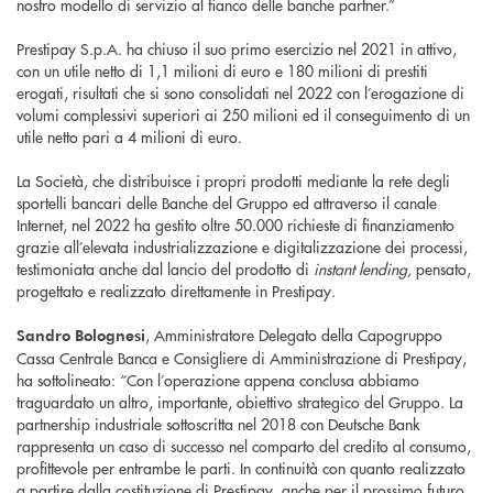
nostro modello di servizio al fianco delle banche partner.”
Prestipay S.p.A. ha chiuso il suo primo esercizio nel 2021 in attivo,
con un utile netto di 1,1 milioni di euro e 180 milioni di prestiti
erogati, risultati che si sono consolidati nel 2022 con l’erogazione di
volumi complessivi superiori ai 250 milioni ed il conseguimento di un
utile netto pari a 4 milioni di euro.
La Società, che distribuisce i propri prodotti mediante la rete degli
sportelli bancari delle Banche del Gruppo ed attraverso il canale
Internet, nel 2022 ha gestito oltre 50.000 richieste di finanziamento
grazie all’elevata industrializzazione e digitalizzazione dei processi,
testimoniata anche dal lancio del prodotto di
instant lending,
pensato,
progettato e realizzato direttamente in Prestipay.
, Amministratore Delegato della Capogruppo
Sandro Bolognesi
Cassa Centrale Banca e Consigliere di Amministrazione di Prestipay,
ha sottolineato: “Con l’operazione appena conclusa abbiamo
traguardato un altro, importante, obiettivo strategico del Gruppo. La
partnership industriale sottoscritta nel 2018 con Deutsche Bank
rappresenta un caso di successo nel comparto del credito al consumo,
profittevole per entrambe le parti. In continuità con quanto realizzato
a partire dalla costituzione di Prestipay, anche per il prossimo futuro