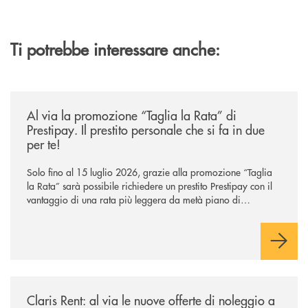
Ti potrebbe interessare anche:
/news/al-via-la-promozione-taglia-la-rata-di-prestipay-il-prestito-perso
Al via la promozione “Taglia la Rata” di
Prestipay. Il prestito personale che si fa in due
per te!
Solo fino al 15 luglio 2026, grazie alla promozione “Taglia
la Rata” sarà possibile richiedere un prestito Prestipay con il
vantaggio di una rata più leggera da metà piano di
rimborso.
/news/claris-rent-al-via-le-nuove-offerte-di-noleggio-a-lungo-termine-p
Claris Rent: al via le nuove offerte di noleggio a