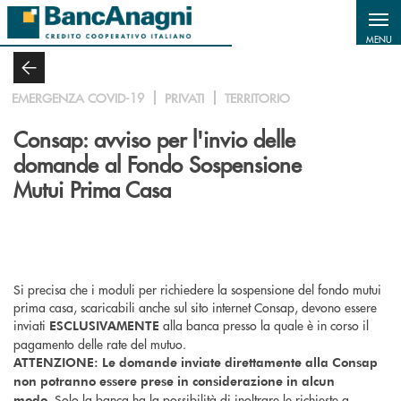
Salta al contenuto principale
MENU
EMERGENZA COVID-19
PRIVATI
TERRITORIO
Consap: avviso per l'invio delle
domande al Fondo Sospensione
Mutui Prima Casa
Si precisa che i moduli per richiedere la sospensione del fondo mutui
prima casa, scaricabili anche sul sito internet Consap, devono essere
inviati
alla banca presso la quale è in corso il
ESCLUSIVAMENTE
pagamento delle rate del mutuo.
ATTENZIONE:
Le domande inviate direttamente alla Consap
non potranno essere prese in considerazione in alcun
Solo la banca ha la possibilità di inoltrare le richieste a
modo.