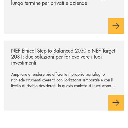
lungo termine per privati e aziende
/news/nef-ethical-step-to-balanced-2030-e-nef-target-2031-due-soluzioni
NEF Ethical Step to Balanced 2030 e NEF Target
2031: due soluzioni per far evolvere i tuoi
investimenti
Ampliare e rendere più efficiente il proprio portafoglio
richiede strumenti coerenti con l’orizzonte temporale e con il
livello di rischio desiderati. In questo contesto si inseriscono
NEF Ethical Step to Balanced 2030 e NEF Target 2031, due
soluzioni tra loro complementari, pensate per accompagnare
l’investitore in un percorso strutturato e consapevole.