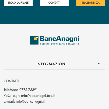
TROVA LA FILIALE
CONTATTI
TRASPARENZA
INFORMAZIONI
CONTATTI
Telefono:
0775.73391
(si apre l’app di posta elettronic
PEC:
segreteria@pec.anagni.bcc.it
(si apre l’app di posta elettronica)
E-mail:
info@bancanagni.it