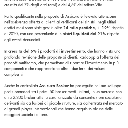
crescita del 7% degli altri rami) e del 4,5% del settore Vita.
Punto qualificante nella proposta di Assicura è l’elevata attenzione
nell’assistenza offerta ai clienti al verificarsi dei sinistri: negli ultimi
dodici mesi sono state gestite oltre
rispetto
24 mila pratiche, + 19%
al 2020, con una percentuale di
rispetto
sinistri liquidati del 91%
agli eventi denunciati.
In
, che hanno visto una
crescita del 6% i prodotti di investimento
profonda revisione delle proposte ai clienti. Raddoppia l’offerta dei
prodotti multiramo, che permettono di ripartire l’investimento in più
componenti e che rappresentano oltre i due terzi dei volumi
complessivi.
Anche la controllata
ha proseguito nel suo sviluppo,
Assìcura Broker
posizionandosi tra i primi 50 broker medi italiani, in un mercato con
oltre 2.200 broker attivi e caratterizzato da concentrazioni societarie
derivanti sia da fusioni di piccole strutture, sia dall’entrata nel mercato
di grandi player internazionali che hanno acquisito alcune delle
maggiori società italiane.