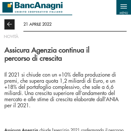
Salta al contenuto principale
MENU
21 APRILE 2022
NOVITÀ
Assicura Agenzia continua il
percorso di crescita
Il 2021 si chiude con un +10% della produzione di
premi, che supera quota 1,2 miliardi di Euro, e un
+18% del portafoglio complessivo, che sale a 6,6
miliardi. Una crescita superiore all’andamento del
mercato e alle stime di crescita elaborate dall’ANIA
per il 2021.
chiude l’esercizio 2021 confermando il percorso
Assicura Agenzia