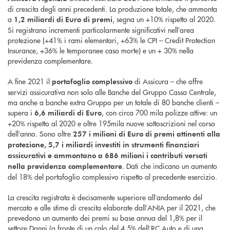
di crescita degli anni precedenti. La produzione totale, che ammonta
a
, segna un +10% rispetto al 2020.
1,2 miliardi di Euro di premi
Si registrano incrementi particolarmente significativi nell’area
protezione (+41% i rami elementari, +63% le CPI – Credit Protection
Insurance, +36% le temporanee caso morte) e un + 30% nella
previdenza complementare.
A fine 2021 il
di Assicura – che offre
portafoglio complessivo
servizi assicurativa non solo alle Banche del Gruppo Cassa Centrale,
ma anche a banche extra Gruppo per un totale di 80 banche clienti –
supera i
, con circa 700 mila polizze attive: un
6,6 miliardi di Euro
+20% rispetto al 2020 e oltre 195mila nuove sottoscrizioni nel corso
dell’anno. Sono oltre
257 i milioni di Euro
di premi attinenti alla
protezione, 5,7 i miliardi investiti in strumenti finanziari
assicurativi e ammontano a 686 milioni i contributi versati
. Dati che indicano un aumento
nella previdenza complementare
del 18% del portafoglio complessivo rispetto al precedente esercizio.
La crescita registrata è decisamente superiore all’andamento del
mercato e alle stime di crescita elaborate dall’ANIA per il 2021, che
prevedono un aumento dei premi su base annua del 1,8% per il
settore Danni (a fronte di un calo del 4,5% dell’RC Auto e di una