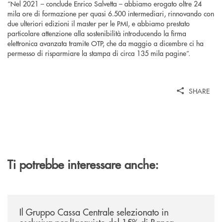
“Nel 2021 – conclude Enrico Salvetta – abbiamo erogato oltre 24
mila ore di formazione per quasi 6.500 intermediari, rinnovando con
due ulteriori edizioni il master per le PMI, e abbiamo prestato
particolare attenzione alla sostenibilità introducendo la firma
elettronica avanzata tramite OTP, che da maggio a dicembre ci ha
permesso di risparmiare la stampa di circa 135 mila pagine”.
SHARE
Ti potrebbe interessare anche:
/news/il-gruppo-cassa-centrale-selezionato-in-esclusiva-per-lacquisto
Il Gruppo Cassa Centrale selezionato in