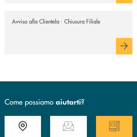
/news/avviso-alla-clientela-chiusura-sportelli/
Avviso alla Clientela - Chiusura Filiale
Come possiamo
?
aiutarti
Accedi all' elenco completo delle filiali
Hai bisogno di assistenza immediata ? Contatt
Hai bisogno di alcun