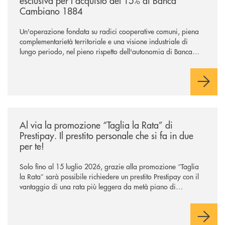
esclusiva per l'acquisto del 15% di Banca
Cambiano 1884
Un'operazione fondata su radici cooperative comuni, piena
complementarietà territoriale e una visione industriale di
lungo periodo, nel pieno rispetto dell'autonomia di Banca
Cambiano. Nei prossimi giorni verrà avviato il periodo di
negoziazione esclusiva per la finalizzazione dell’operazione.
/news/al-via-la-promozione-taglia-la-rata-di-prestipay-il-prestito-perso
Al via la promozione “Taglia la Rata” di
Prestipay. Il prestito personale che si fa in due
per te!
Solo fino al 15 luglio 2026, grazie alla promozione “Taglia
la Rata” sarà possibile richiedere un prestito Prestipay con il
vantaggio di una rata più leggera da metà piano di
rimborso.