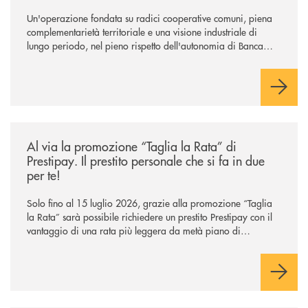
Un'operazione fondata su radici cooperative comuni, piena
complementarietà territoriale e una visione industriale di
lungo periodo, nel pieno rispetto dell'autonomia di Banca
Cambiano. Nei prossimi giorni verrà avviato il periodo di
negoziazione esclusiva per la finalizzazione dell’operazione.
/news/al-via-la-promozione-taglia-la-rata-di-prestipay-il-prestito-perso
Al via la promozione “Taglia la Rata” di
Prestipay. Il prestito personale che si fa in due
per te!
Solo fino al 15 luglio 2026, grazie alla promozione “Taglia
la Rata” sarà possibile richiedere un prestito Prestipay con il
vantaggio di una rata più leggera da metà piano di
rimborso.