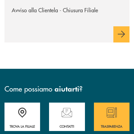
/news/avviso-alla-clientela-chiusura-sportelli/
Avviso alla Clientela - Chiusura Filiale
Come possiamo
?
aiutarti
Accedi all' elenco completo delle filiali
Hai bisogno di assistenza immediata ? Contatt
Hai bisogno di alcun
TROVA LA FILIALE
CONTATTI
TRASPARENZA