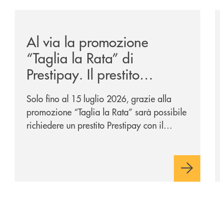
sclusiva-per-lacquisto-del-15-di-banca-cambiano-1884/
/news/al-via-la-promozione-taglia-la-rata-di-prestipay-
/
Al via la promozione
“Taglia la Rata” di
Prestipay. Il prestito
personale che si fa in due
Solo fino al 15 luglio 2026, grazie alla
per te!
promozione “Taglia la Rata” sarà possibile
richiedere un prestito Prestipay con il
vantaggio di una rata più leggera da metà
piano di rimborso.