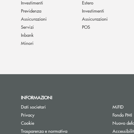
Investimenti
Estero
Previdenza
Investimenti
Assicurazioni
Assicurazioni
Servizi
POS
Inbank
Minori
INFORMAZIONI
Dati societari
MiFID
A
Privacy
Fondo PMI
Cookie
Nuovo defa
Apre una nuova finestra
Trasparenza e normativa
Accessibili