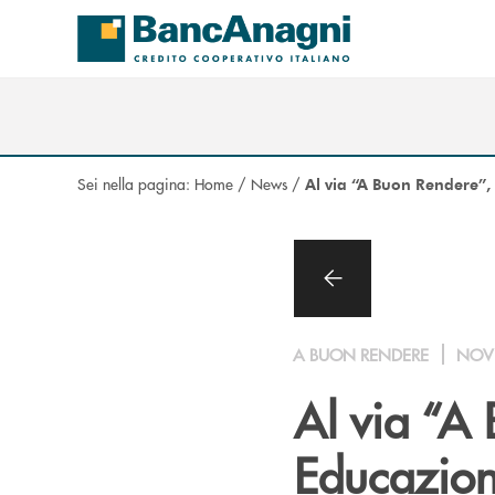
Salta al contenuto principale
Sei nella pagina:
Home
/
News
/
Al via “A Buon Rendere”,
A BUON RENDERE
NOV
Al via “A 
Educazion