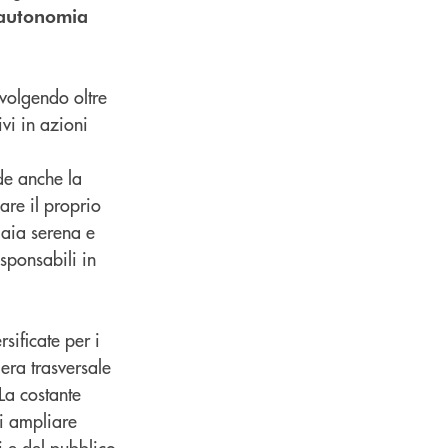
 autonomia
nvolgendo oltre
ivi in azioni
de anche la
lare il proprio
iaia serena e
sponsabili in
sificate per i
iera trasversale
La costante
di ampliare
i e del pubblico