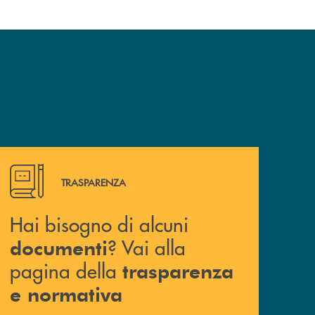
Hai bisogno di alcuni documenti ? Vai alla pagina della 
TRASPARENZA
Hai bisogno di alcuni
? Vai alla
documenti
pagina della
trasparenza
e normativa