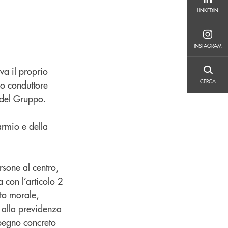
LINKEDIN
LINKEDIN
INSTAGRAM
INSTAGRAM
va il proprio
CERCA
CERCA
lo conduttore
 del Gruppo.
armio e della
rsone al centro,
 con l’articolo 2
nto morale,
 alla previdenza
pegno concreto