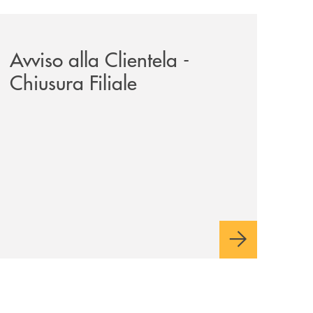
il-prestito-personale-che-si-fa-in-due-per-te/
news/avviso-alla-clientela-chiusura-sportelli/
Avviso alla Clientela -
Chiusura Filiale