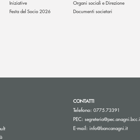
Iniziative
Organi sociali e Direzione
Festa del Socio 2026
Documenti societari
CONTATTI
Telefono:
0775.73391
PEC:
segreteria@pec.anagni.bcc.i
pre una nuova finestra
(si ap
E-mail:
info@bancanagni.it
ult
tà