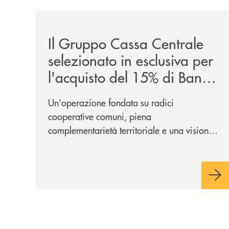
/news/il-gruppo-cassa-centrale-selezionato-in-e
Il Gruppo Cassa Centrale
selezionato in esclusiva per
l'acquisto del 15% di Banca
Cambiano 1884
Un'operazione fondata su radici
cooperative comuni, piena
complementarietà territoriale e una visione
industriale di lungo periodo, nel pieno
rispetto dell'autonomia di Banca
Cambiano. Nei prossimi giorni verrà
avviato il periodo di negoziazione
esclusiva per la finalizzazione
dell’operazione.