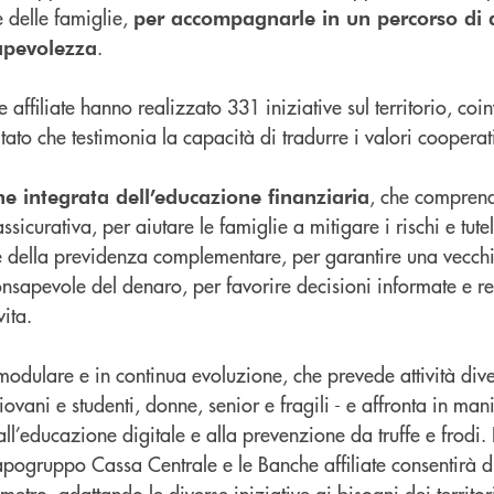
e delle famiglie,
per accompagnarle in un percorso di
.
sapevolezza
 affiliate hanno realizzato 331 iniziative sul territorio, coi
tato che testimonia la capacità di tradurre i valori cooperat
, che compren
ne integrata dell’educazione finanziaria
assicurativa, per aiutare le famiglie a mitigare i rischi e tute
ne della previdenza complementare, per garantire una vecch
onsapevole del denaro, per favorire decisioni informate e re
ita.
 modulare e in continua evoluzione, che prevede attività diver
giovani e studenti, donne, senior e fragili - e affronta in man
ll’educazione digitale e alla prevenzione da truffe e frodi. 
apogruppo Cassa Centrale e le Banche affiliate consentirà 
metro, adattando le diverse iniziative ai bisogni dei territor