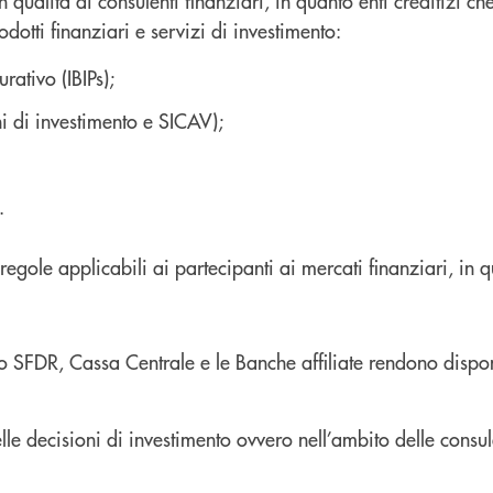
n qualità di consulenti finanziari, in quanto enti creditizi c
odotti finanziari e servizi di investimento:
rativo (IBIPs);
 di investimento e SICAV);
.
egole applicabili ai partecipanti ai mercati finanziari, in qu
SFDR, Cassa Centrale e le Banche affiliate rendono disponibi
nelle decisioni di investimento ovvero nell’ambito delle consu