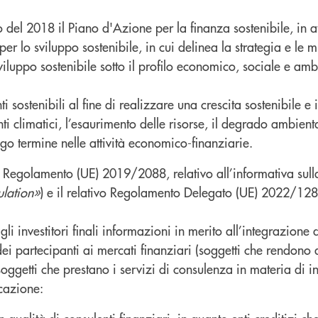
el 2018 il Piano d'Azione per la finanza sostenibile, in a
r lo sviluppo sostenibile, in cui delinea la strategia e le 
luppo sostenibile sotto il profilo economico, sociale e ambi
nti sostenibili al fine di realizzare una crescita sostenibile e 
nti climatici, l’esaurimento delle risorse, il degrado ambient
go termine nelle attività economico-finanziarie.
Regolamento (UE) 2019/2088, relativo all’informativa sulla s
ulation»
) e il relativo Regolamento Delegato (UE) 2022/128
i investitori finali informazioni in merito all’integrazione de
 dei partecipanti ai mercati finanziari (soggetti che rendono d
(soggetti che prestano i servizi di consulenza in materia di i
icazione: