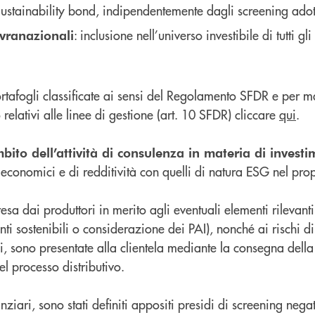
ainability bond, indipendentemente dagli screening adottat
: inclusione nell’universo investibile di tutti 
ovranazionali
ortafogli classificate ai sensi del Regolamento SFDR e per m
 relativi alle linee di gestione (art. 10 SFDR) cliccare
qui
.
ito dell’attività di consulenza in materia di investim
i economici e di redditività con quelli di natura ESG nel pro
resa dai produttori in merito agli eventuali elementi rilevanti
nti sostenibili o considerazione dei PAI), nonché ai rischi di
bili, sono presentate alla clientela mediante la consegna del
el processo distributivo.
anziari, sono stati definiti appositi presidi di screening neg