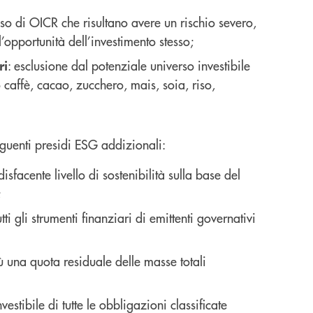
aso di OICR che risultano avere un rischio severo,
’opportunità dell’investimento stesso;
: esclusione dal potenziale universo investibile
ri
vo caffè, cacao, zucchero, mais, soia, riso,
eguenti presidi ESG addizionali:
isfacente livello di sostenibilità sulla base del
;
tti gli strumenti finanziari di emittenti governativi
iù una quota residuale delle masse totali
nvestibile di tutte le obbligazioni classificate