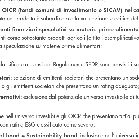
: nel c
r OICR (fondi comuni di investimento e SICAV)
to nel prodotto è subordinato alla valutazione specifica dell
enti finanziari speculativi su materie prime alimenta
enti come sottostante prodotti agricoli (a titoli esemplificati
la speculazione su materie prime alimentari;
 classificate ai sensi del Regolamento SFDR,sono previsti i s
: selezione di emittenti societari che presentano un sodd
etari
olo gli emittenti societari che presentano un rating adeguato
: esclusione dal potenziale universo investibile di tu
ernativi
one nell’universo investibile gli OICR che presentano tutt’al p
ri con rating ESG classificato come severo;
: inclusione nell’universo i
al bond e Sustainability bond