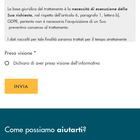
La base giuridica del trattamento è la
necessità di esecuzione della
, nel rispetto dell’articolo 6, paragrafo 1, lettera b),
Sua richiesta
GDPR, pertanto non è necessaria l’acquisizione di un Suo
preventivo consenso al trattamento.
I dati raccolti per tale finalità saranno trattati per il tempo strettamente
necessario a soddisfare la Sua richiesta o per eventuali obblighi di legge.
Scegliere un'opzione
Presa visione *
Il Titolare La invita, inoltre, prima di conferire i Suoi dati personali, a
visionare l’
Dichiaro di aver preso visione dell'informativa
informativa completa
sul trattamento dei Suoi dati
, rilasciata nel rispetto dell’articolo 13 Regolamento (UE)
personali
2016/679, accessibile al seguente
link
.
INVIA
INVIA FORM
Come possiamo
?
aiutarti