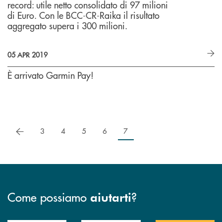
record: utile netto consolidato di 97 milioni
di Euro. Con le BCC-CR-Raika il risultato
aggregato supera i 300 milioni.
05 APR 2019
È arrivato Garmin Pay!
precedente
3
4
5
6
7
Come possiamo
?
aiutarti